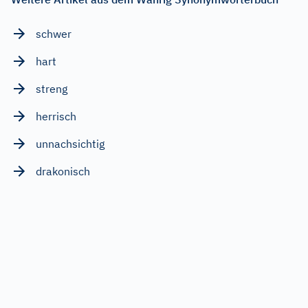
schwer
hart
streng
herrisch
unnachsichtig
drakonisch