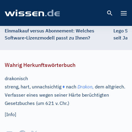
Open 
Einmalkauf versus Abonnement: Welches
Lego St
Software-Lizenzmodell passt zu Ihnen?
seit Jah
Wahrig Herkunftswörterbuch
drakonisch
streng, hart, unnachsichtig
♦
nach
Drakon,
dem altgriech.
Verfasser eines wegen seiner Härte berüchtigten
Gesetzbuches (um 621 v.
Chr.)
[Info]