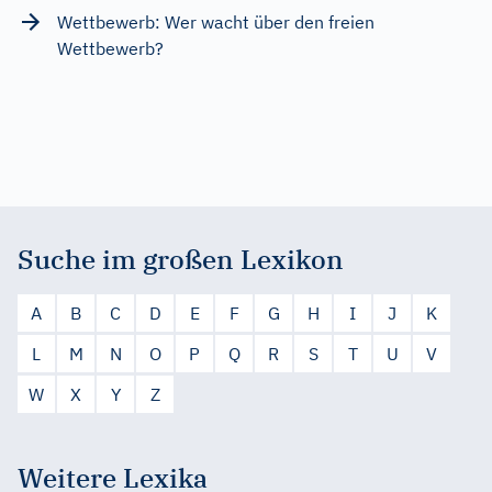
Wettbewerb: Wer wacht über den freien
Wettbewerb?
Suche im großen Lexikon
A
B
C
D
E
F
G
H
I
J
K
L
M
N
O
P
Q
R
S
T
U
V
W
X
Y
Z
Weitere Lexika