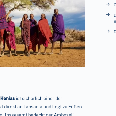
C
D
B
D
 Kenias
ist sicherlich einer der
t direkt an Tansania und liegt zu Füßen
o. Insgesamt bedeckt der Amboseli