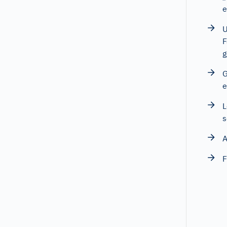
e
U
F
g
G
e
L
s
A
F