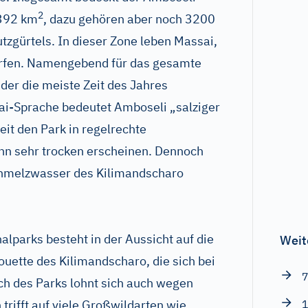
2
 392 km
, dazu gehören aber noch 3200
zgürtels. In dieser Zone leben Massai,
dürfen. Namengebend für das gesamte
der die meiste Zeit des Jahres
sai-Sprache bedeutet Amboseli „salziger
zeit den Park in regelrechte
hn sehr trocken erscheinen. Dennoch
Schmelzwasser des Kilimandscharo
lparks besteht in der Aussicht auf die
Weit
ouette des Kilimandscharo, die sich bei
7
ch des Parks lohnt sich auch wegen
trifft auf viele Großwildarten wie
1