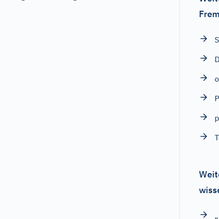
Frem
D
o
P
p
T
Weit
wiss
„