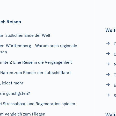
ich Reisen
Weit
am südlichen Ende der Welt
aden-Württemberg – Warum auch regionale
ssen
iten: Eine Reise in die Vergangenheit
M
Narren zum Pionier der Luftschifffahrt
T
, leidet mehr
E
 am günstigsten?
S
bei Stressabbau und Regeneration spielen
 im Vergleich zum Fliegen
Weit