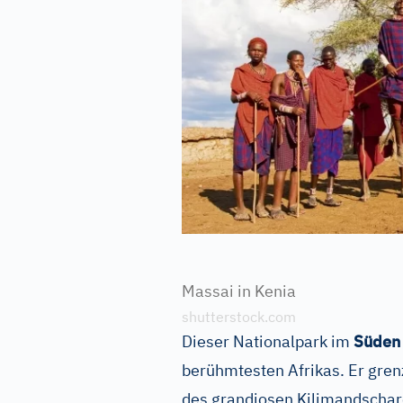
Massai in Kenia
shutterstock.com
Dieser Nationalpark im
Süden
berühmtesten Afrikas. Er grenz
des grandiosen Kilimandschar