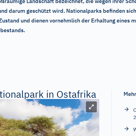
roßräumige Landschaft bezeichnet, die wegen ihrer Sch
 und darum geschützt wird. Nationalparks befinden sic
 Zustand und dienen vornehmlich der Erhaltung eines m
rbestands.
ionalpark in Ostafrika
Mehr
Bild vergrößern
C
W