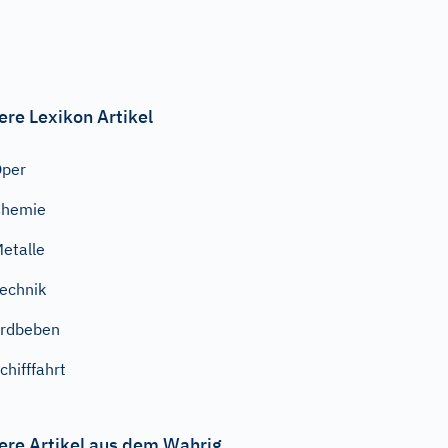
ere Lexikon Artikel
Oper
Chemie
etalle
echnik
rdbeben
chifffahrt
ere Artikel aus dem Wahrig