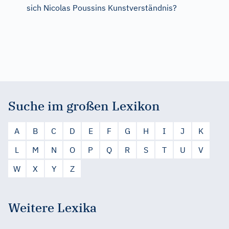
sich Nicolas Poussins Kunstverständnis?
Suche im großen Lexikon
A
B
C
D
E
F
G
H
I
J
K
L
M
N
O
P
Q
R
S
T
U
V
W
X
Y
Z
Weitere Lexika