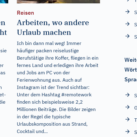
T
S
Reisen
en
Arbeiten, wo andere
S
ht
Urlaub machen
S
Ich bin dann mal weg! Immer
sie
häufiger packen reiselustige
Berufstätige ihre Koffer, fliegen in ein
Weit
er
fernes Land und erledigen ihre Arbeit
Wört
das
und Jobs am PC von der
Spra
Ferienwohnung aus. Auch auf
n
Instagram ist der Trend sichtbar:
et-
Unter dem Hashtag #remotework
S
die
finden sich beispielsweise 2,2
G
Millionen Beiträge. Die Bilder zeigen
in der Regel die typische
T
Urlaubskomposition aus Strand,
Cocktail und...
S