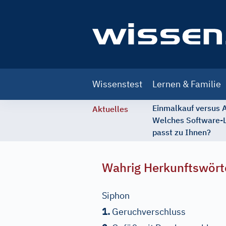
Main
Wissenstest
Lernen & Familie
navigation
Einmalkauf versus
Aktuelles
Welches Software-
passt zu Ihnen?
Wahrig Herkunftswört
Siphon
1.
Geruchverschluss