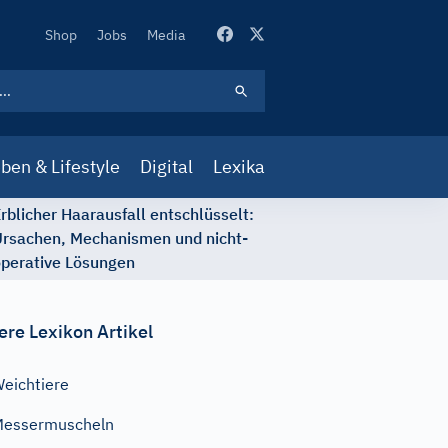
Secondary
Shop
Jobs
Media
Navigation
ben & Lifestyle
Digital
Lexika
rblicher Haarausfall entschlüsselt:
rsachen, Mechanismen und nicht-
perative Lösungen
ere Lexikon Artikel
eichtiere
Messermuscheln