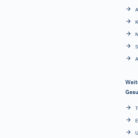
A
K
N
S
A
Weit
Gesu
T
E
U