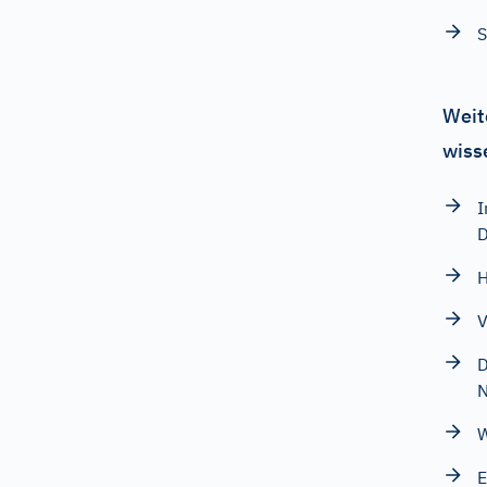
S
Weit
wiss
I
D
H
V
D
N
W
E