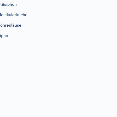
tẹsiphon
olekularküche
öhrenläuse
ipho