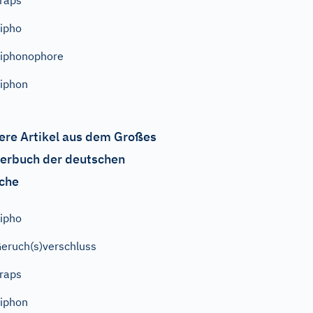
raps
ipho
iphonophore
iphon
ere Artikel aus dem Großes
erbuch der deutschen
che
ipho
eruch(s)verschluss
raps
iphon