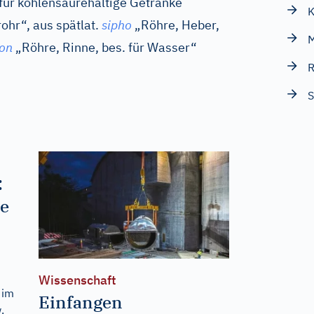
für kohlensäurehaltige Getränke
K
rohr“, aus
spätlat.
sipho
„Röhre, Heber,
M
hon
„Röhre, Rinne, bes. für Wasser“
R
S
:
he
Wissenschaft
 im
Einfangen
.