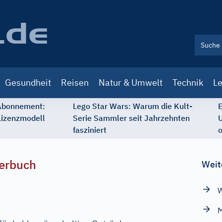
Gesundheit
Reisen
Natur & Umwelt
Technik
Le
 Abonnement:
Lego Star Wars: Warum die Kult-
E
Lizenzmodell
Serie Sammler seit Jahrzehnten
U
fasziniert
o
erbuch
Weit
W