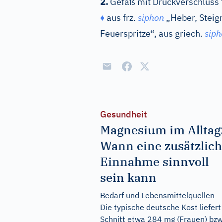
2.
Gefäß mit Druckverschluss 
♦
aus
frz.
siphon
„Heber, Steig
Feuerspritze“, aus
griech.
sip
Gesundheit
Magnesium im Alltag
Wann eine zusätzlic
Einnahme sinnvoll
sein kann
Bedarf und Lebensmittelquellen
Die typische deutsche Kost liefert
Schnitt etwa 284 mg (Frauen) bzw