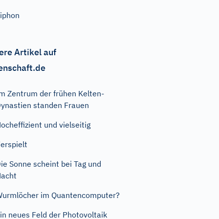
iphon
ere Artikel auf
enschaft.de
m Zentrum der frühen Kelten-
ynastien standen Frauen
ocheffizient und vielseitig
erspielt
ie Sonne scheint bei Tag und
acht
urmlöcher im Quantencomputer?
in neues Feld der Photovoltaik