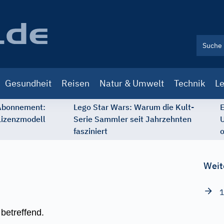
Gesundheit
Reisen
Natur & Umwelt
Technik
Le
 Abonnement:
Lego Star Wars: Warum die Kult-
E
Lizenzmodell
Serie Sammler seit Jahrzehnten
U
fasziniert
o
Weit
1
betreffend.