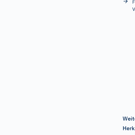
F
V
Weit
Herk