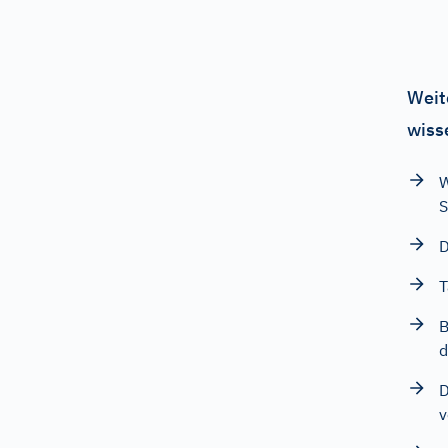
Weit
wiss
W
S
D
T
B
d
D
v