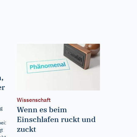
,
er
Wissenschaft
Wenn es beim
ig
Einschlafen ruckt und
ei:
zuckt
gt