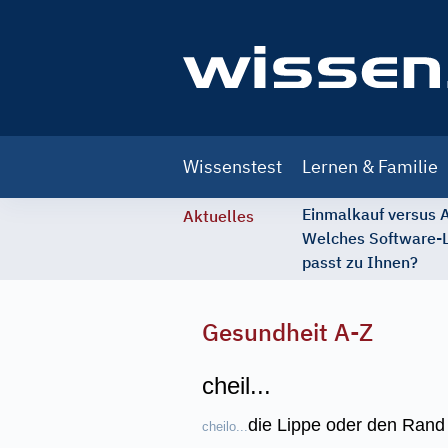
Main
Wissenstest
Lernen & Familie
navigation
Einmalkauf versus
Aktuelles
Welches Software-
passt zu Ihnen?
Gesundheit A-Z
cheil...
die Lippe oder den Rand 
cheilo...