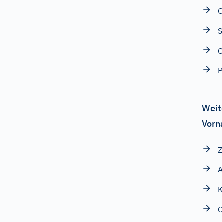
G
S
P
Weit
Vorn
Z
A
K
C