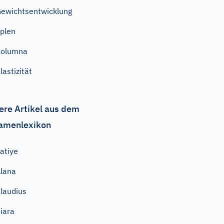
ewichtsentwicklung
plen
Columna
lastizität
ere Artikel aus dem
amenlexikon
atiye
lana
laudius
iara