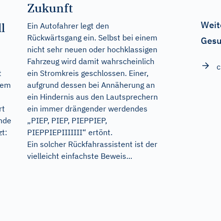
Zukunft
Weit
l
Ein Autofahrer legt den
Rückwärtsgang ein. Selbst bei einem
Gesu
nicht sehr neuen oder hochklassigen
Fahrzeug wird damit wahrscheinlich
c
ein Stromkreis geschlossen. Einer,
t
aufgrund dessen bei Annäherung an
lem
ein Hindernis aus den Lautsprechern
ein immer drängender werdendes
rt
„PIEP, PIEP, PIEPPIEP,
nde
PIEPPIEPIIIIIII“ ertönt.
zt:
Ein solcher Rückfahrassistent ist der
vielleicht einfachste Beweis...