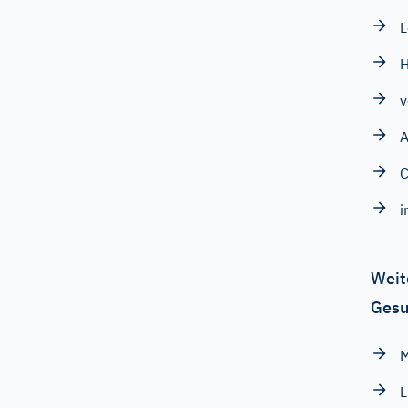
L
H
v
A
C
i
Weit
Gesu
L