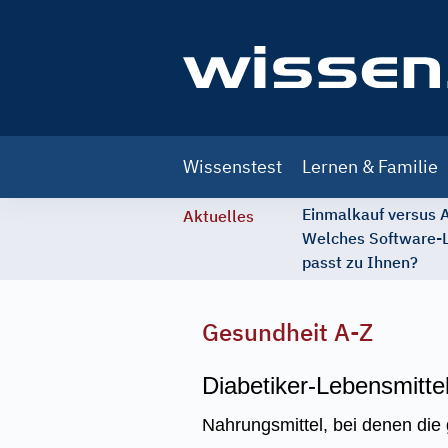
Main
Wissenstest
Lernen & Familie
navigation
Einmalkauf versus
Aktuelles
Welches Software-
passt zu Ihnen?
Gesundheit A-Z
Diabetiker-Lebensmitte
Nahrungsmittel, bei denen di