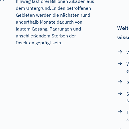
hinweg fast drei Billionen Zikaden aus
dem Untergrund. In den betroffenen
Gebieten werden die nächsten rund
anderthalb Monate dadurch von
Weit
lautem Gesang, Paarungen und
anschließendem Sterben der
wiss
Insekten geprägt sein....
W
W
e
G
N
T
s