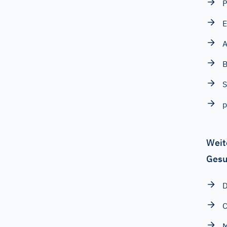
P
B
S
p
Weit
Gesu
D
C