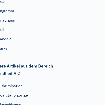
ost
Engramm
Anagramm
ulbus
andale
arken
ere Artikel aus dem Bereich
ndheit A-Z
iskrimination
oarctatio aortae
Masochismus