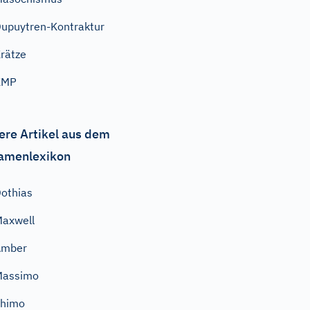
upuytren-Kontraktur
rätze
KMP
ere Artikel aus dem
amenlexikon
othias
axwell
Amber
Massimo
Thimo