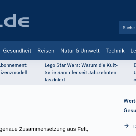
Gesundheit
Reisen
Natur & Umwelt
Technik
Le
 Abonnement:
Lego Star Wars: Warum die Kult-
E
Lizenzmodell
Serie Sammler seit Jahrzehnten
U
fasziniert
o
Weit
Gesu
l
D
e genaue Zusammensetzung aus Fett,