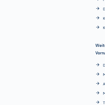
D
K
Weit
Vorn
D
M