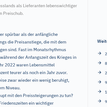
usslands als Lieferanten lebenswichtiger
en Preischub.
er spürbar als der anfängliche
Weit
ngs die Preisanstiege, die mit dem
gen sind. Fast im Monatsrhythmus
2
e während der Anfangszeit des Krieges in
8
ahr 2022 waren Lebensmittel
zent teurer als noch ein Jahr zuvor.
2
eise zwar wieder ein wenig beruhigt,
9
em Niveau.
1
upt mit den Preissteigerungen zu tun?
9
Friedenszeiten ein wichtiger