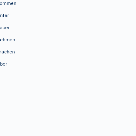
kommen
nter
geben
nehmen
machen
ber