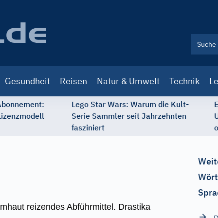
Gesundheit
Reisen
Natur & Umwelt
Technik
Le
 Abonnement:
Lego Star Wars: Warum die Kult-
E
Lizenzmodell
Serie Sammler seit Jahrzehnten
U
fasziniert
o
Weit
Wört
Spra
imhaut reizendes Abführmittel. Drastika