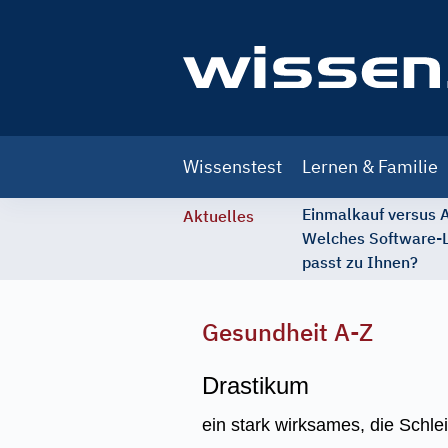
Main
Wissenstest
Lernen & Familie
navigation
Einmalkauf versus
Aktuelles
Welches Software-
passt zu Ihnen?
Gesundheit A-Z
Drastikum
ein stark wirksames, die Schle