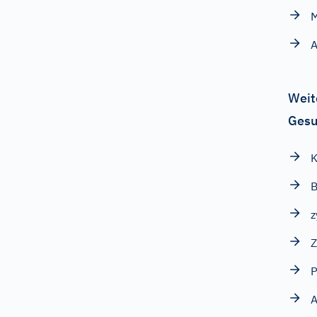
A
Weit
Gesu
K
B
z
Z
P