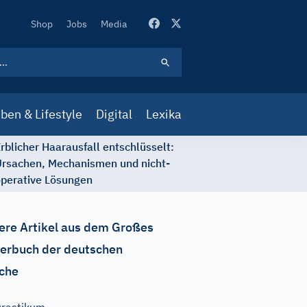
Secondary
Shop
Jobs
Media
Navigation
ben & Lifestyle
Digital
Lexika
rblicher Haarausfall entschlüsselt:
rsachen, Mechanismen und nicht-
perative Lösungen
ere Artikel aus dem Großes
erbuch der deutschen
che