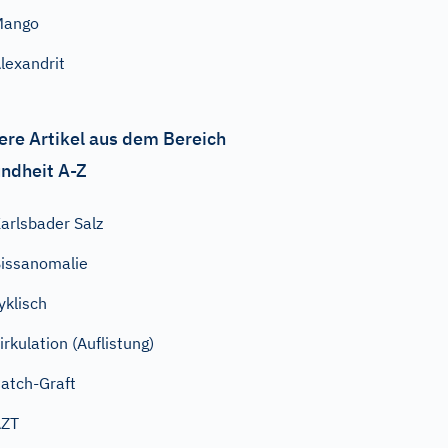
Mango
lexandrit
ere Artikel aus dem Bereich
ndheit A-Z
arlsbader Salz
issanomalie
yklisch
irkulation (Auflistung)
atch-Graft
AZT