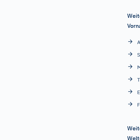
Weit
Vorn
S
M
T
F
Weit
Welt