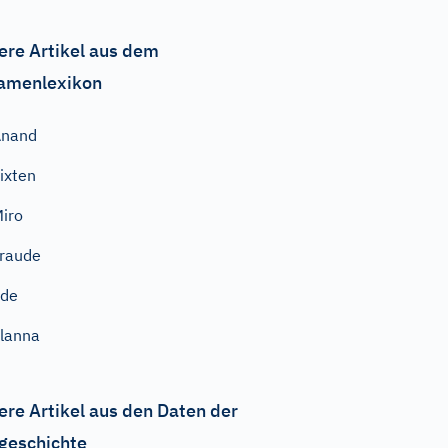
ere Artikel aus dem
amenlexikon
Anand
ixten
iro
raude
Ede
lanna
ere Artikel aus den Daten der
geschichte