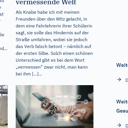
vermessende Welt
ass
e
Als Knabe habe ich mit meinen
st
Freunden über den Witz gelacht, in
r
dem eine Fahrlehrerin ihrer Schülerin
sagt, sie solle das Hindernis auf der
ie
Straße umfahren, wobei sie jedoch
t
das Verb falsch betont – nämlich auf
d...
der ersten Silbe. Solch einen schönen
Unterschied gibt es bei dem Wort
Weit
„vermessen“ zwar nicht, man kann
bei ihm […]...
D
Weit
Gesu
D