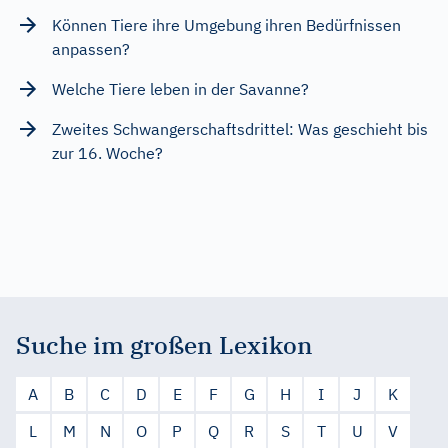
Können Tiere ihre Umgebung ihren Bedürfnissen
anpassen?
Welche Tiere leben in der Savanne?
Zweites Schwangerschaftsdrittel: Was geschieht bis
zur 16. Woche?
Suche im großen Lexikon
A
B
C
D
E
F
G
H
I
J
K
L
M
N
O
P
Q
R
S
T
U
V