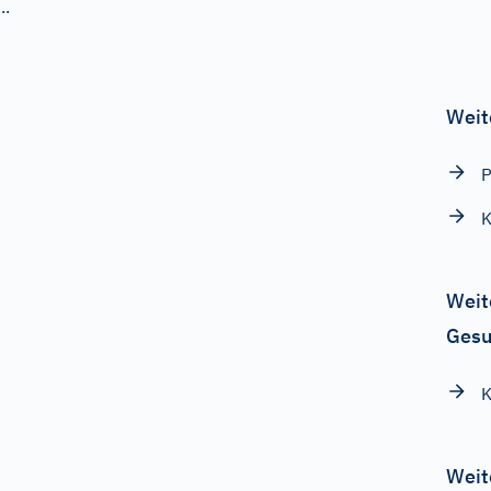
..
Weit
P
K
Weit
Gesu
K
Weit