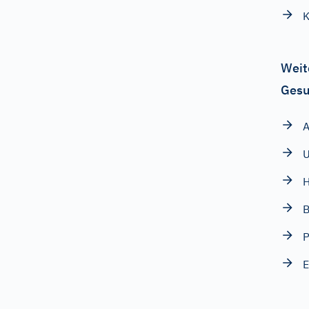
K
Weit
Gesu
A
U
H
B
P
E