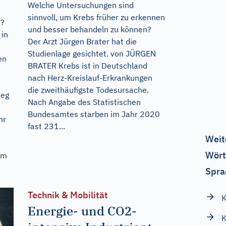
Welche Untersuchungen sind
sinnvoll, um Krebs früher zu erkennen
n?
und besser behandeln zu können?
 in
Der Arzt Jürgen Brater hat die
Studienlage gesichtet. von JÜRGEN
en
BRATER Krebs ist in Deutschland
nach Herz-Kreislauf-Erkrankungen
die zweithäufigste Todesursache.
ieg
Nach Angabe des Statistischen
Bundesamtes starben im Jahr 2020
hr
fast 231...
Weit
Wört
hm
Spra
Technik & Mobilität
K
Energie- und CO2-
K