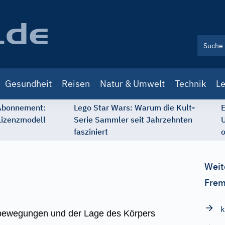
Gesundheit
Reisen
Natur & Umwelt
Technik
Le
 Abonnement:
Lego Star Wars: Warum die Kult-
E
Lizenzmodell
Serie Sammler seit Jahrzehnten
U
fasziniert
o
Weit
Frem
k
ewegungen und der Lage des Körpers