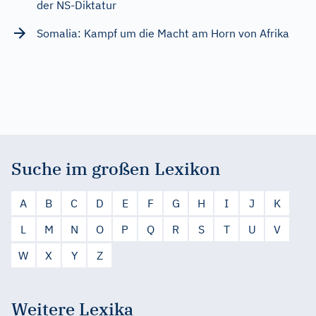
der NS-Diktatur
Somalia: Kampf um die Macht am Horn von Afrika
Suche im großen Lexikon
A
B
C
D
E
F
G
H
I
J
K
L
M
N
O
P
Q
R
S
T
U
V
W
X
Y
Z
Weitere Lexika