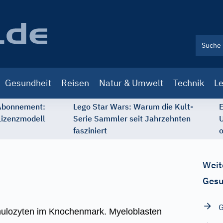
Gesundheit
Reisen
Natur & Umwelt
Technik
Le
 Abonnement:
Lego Star Wars: Warum die Kult-
E
Lizenzmodell
Serie Sammler seit Jahrzehnten
U
fasziniert
o
Weit
Gesu
G
anulozyten im Knochenmark. Myeloblasten