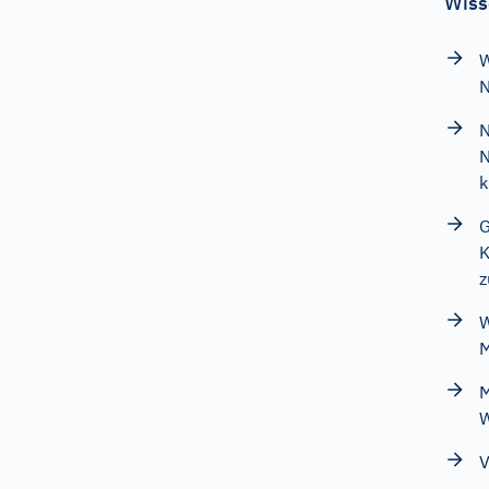
Wiss
W
N
N
k
G
K
z
W
M
M
W
V