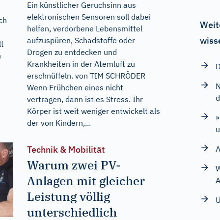
Ein künstlicher Geruchsinn aus
elektronischen Sensoren soll dabei
ch
Weit
helfen, verdorbene Lebensmittel
wiss
aufzuspüren, Schadstoffe oder
lt
Drogen zu entdecken und
n
Krankheiten in der Atemluft zu
D
erschnüffeln. von TIM SCHRÖDER
N
Wenn Frühchen eines nicht
d
vertragen, dann ist es Stress. Ihr
Körper ist weit weniger entwickelt als
»
der von Kindern,...
u
Technik & Mobilität
A
Warum zwei PV-
W
Anlagen mit gleicher
A
Leistung völlig
U
unterschiedlich