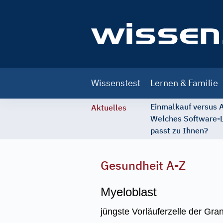
Main
Wissenstest
Lernen & Familie
navigation
Einmalkauf versus
Aktuelles
Welches Software-
passt zu Ihnen?
Gesundheit A-Z
Myeloblast
jüngste Vorläuferzelle der Gr