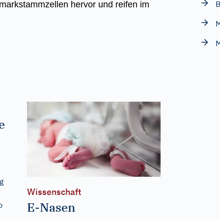
B
markstammzellen hervor und reifen im
M
M
e
g
Wissenschaft
E-Nasen
b