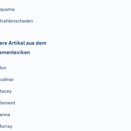
Squama
trahlenschaden
ere Artikel aus dem
amenlexikon
lon
Rudmar
tacey
Clement
Yanna
urray