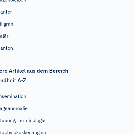
antor
iligran
alär
anton
ere Artikel aus dem Bereich
ndheit A-Z
nsemination
ageanomalie
tauung, Terminologie
taphylokokkenangina