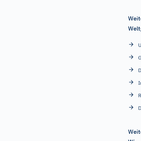
Weit
Welt
U
G
D
I
R
D
Weit