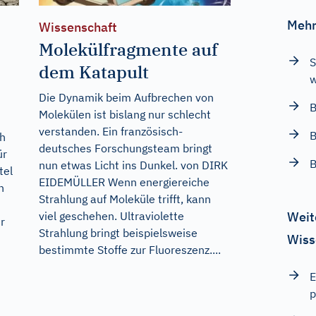
Mehr
Wissenschaft
Molekülfragmente auf
S
dem Katapult
w
Die Dynamik beim Aufbrechen von
B
Molekülen ist bislang nur schlecht
verstanden. Ein französisch-
B
ch
deutsches Forschungsteam bringt
ür
B
nun etwas Licht ins Dunkel. von DIRK
tel
EIDEMÜLLER Wenn energiereiche
h
Strahlung auf Moleküle trifft, kann
viel geschehen. Ultraviolette
Weit
r
Strahlung bringt beispielsweise
Wiss
bestimmte Stoffe zur Fluoreszenz....
d
E
p