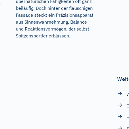
übernatürlichen Fähigkeiten oft ganz
r
beiläufig. Doch hinter der flauschigen
e
Fassade steckt ein Präzisionsapparat
aus Sinneswahrnehmung, Balance
und Reaktionsvermögen, der selbst
Spitzensportler erblassen...
Weit
W
E
E