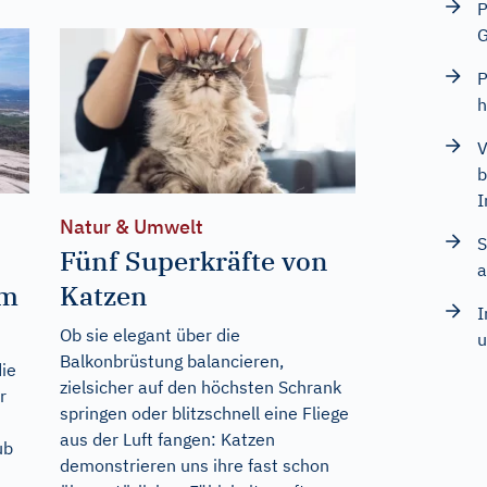
P
G
P
h
V
b
I
Natur & Umwelt
S
Fünf Superkräfte von
a
im
Katzen
I
Ob sie elegant über die
u
Balkonbrüstung balancieren,
ie
zielsicher auf den höchsten Schrank
r
springen oder blitzschnell eine Fliege
aus der Luft fangen: Katzen
ub
demonstrieren uns ihre fast schon