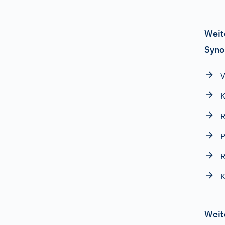
Weit
Syno
V
K
R
P
R
Weit