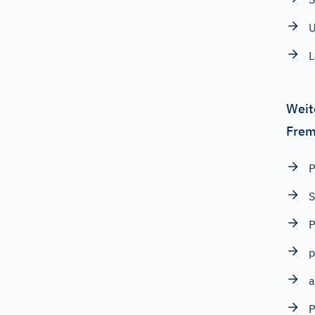
U
L
Weit
Frem
P
S
P
p
a
P