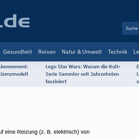
Gesundheit
Reisen
Natur & Umwelt
Technik
Le
 Abonnement:
Lego Star Wars: Warum die Kult-
E
Lizenzmodell
Serie Sammler seit Jahrzehnten
U
fasziniert
o
f eine Reizung (z. B. elektrisch) von