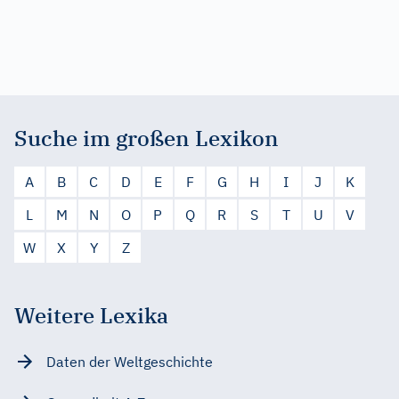
Suche im großen Lexikon
A
B
C
D
E
F
G
H
I
J
K
L
M
N
O
P
Q
R
S
T
U
V
W
X
Y
Z
Weitere Lexika
Daten der Weltgeschichte