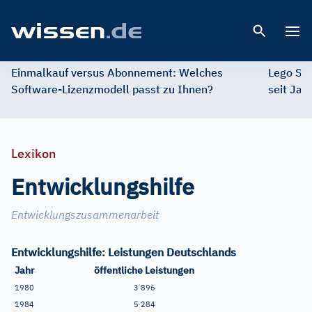
Open 
Einmalkauf versus Abonnement: Welches
Lego St
Software-Lizenzmodell passt zu Ihnen?
seit Jah
Lexikon
Entwicklungshilfe
Entwicklungszusammenarbeit
Entwicklungshilfe: Leistungen Deutschlands
Jahr
öffentliche Leistungen
1980
3
896
1984
5
284