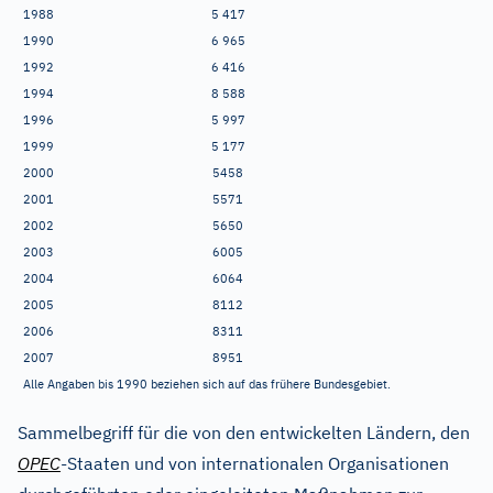
1988
5
417
1990
6
965
1992
6
416
1994
8
588
1996
5
997
1999
5
177
2000
5458
2001
5571
2002
5650
2003
6005
2004
6064
2005
8112
2006
8311
2007
8951
Alle Angaben bis 1990 beziehen sich auf das frühere Bundesgebiet.
Sammelbegriff für die von den entwickelten Ländern, den
OPEC
-Staaten und von internationalen Organisationen