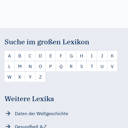
Suche im großen Lexikon
A
B
C
D
E
F
G
H
I
J
K
L
M
N
O
P
Q
R
S
T
U
V
W
X
Y
Z
Weitere Lexika
Daten der Weltgeschichte
Gesundheit A-Z