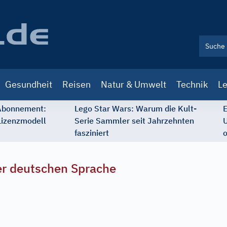
Gesundheit
Reisen
Natur & Umwelt
Technik
Le
 Abonnement:
Lego Star Wars: Warum die Kult-
E
Lizenzmodell
Serie Sammler seit Jahrzehnten
U
fasziniert
o
r deutschen Sprache