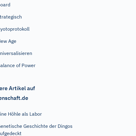
oard
trategisch
yotoprotokoll
New Age
niversalisieren
alance of Power
ere Artikel auf
enschaft.de
ine Höhle als Labor
enetische Geschichte der Dingos
ufgedeckt