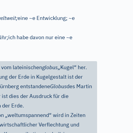
eltweit;
eine ~e Entwicklung; ~e
ähr;
ich habe davon nur eine ~e
h vom lateinischen
globus
„Kugel“ her.
ung der Erde in Kugelgestalt ist der
ürnberg entstandene
Globus
des Martin
 ist dies der Ausdruck für die
 der Erde.
on „weltumspannend“ wird in Zeiten
wirtschaftlicher Verflechtung und