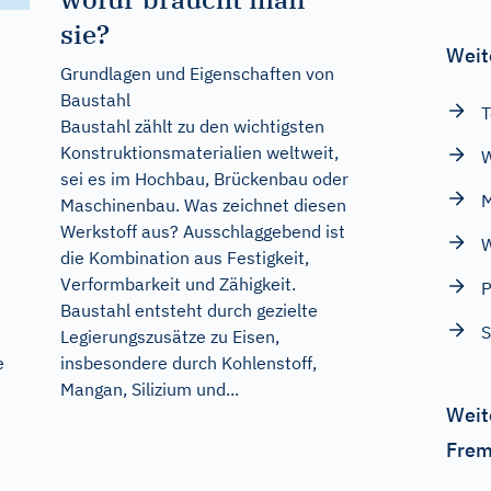
sie?
Weit
Grundlagen und Eigenschaften von
Baustahl
T
Baustahl zählt zu den wichtigsten
Konstruktionsmaterialien weltweit,
W
sei es im Hochbau, Brückenbau oder
M
Maschinenbau. Was zeichnet diesen
Werkstoff aus? Ausschlaggebend ist
W
die Kombination aus Festigkeit,
Verformbarkeit und Zähigkeit.
P
Baustahl entsteht durch gezielte
Legierungszusätze zu Eisen,
insbesondere durch Kohlenstoff,
e
Mangan, Silizium und...
Weit
Frem