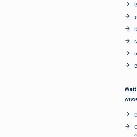
B
s
K
u
B
Weit
wiss
E
G
a