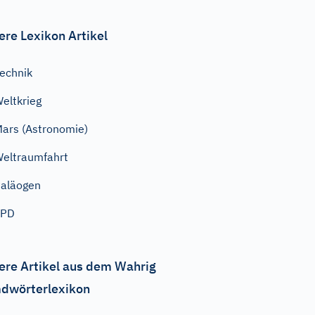
ere Lexikon Artikel
echnik
eltkrieg
ars (Astronomie)
eltraumfahrt
aläogen
SPD
ere Artikel aus dem Wahrig
dwörterlexikon