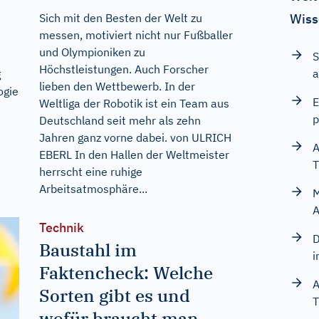
Sich mit den Besten der Welt zu
Wiss
messen, motiviert nicht nur Fußballer
und Olympioniken zu
S
Höchstleistungen. Auch Forscher
a
g
lieben den Wettbewerb. In der
ogie
E
Weltliga der Robotik ist ein Team aus
p
Deutschland seit mehr als zehn
Jahren ganz vorne dabei. von ULRICH
A
EBERL In den Hallen der Weltmeister
T
herrscht eine ruhige
Arbeitsatmosphäre...
M
A
Technik
D
Baustahl im
i
Faktencheck: Welche
A
Sorten gibt es und
T
wofür braucht man