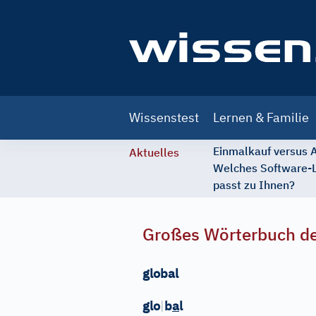
Main
Wissenstest
Lernen & Familie
navigation
Einmalkauf versus
Aktuelles
Welches Software-
passt zu Ihnen?
Großes Wörterbuch de
global
glo
|
b
a
l