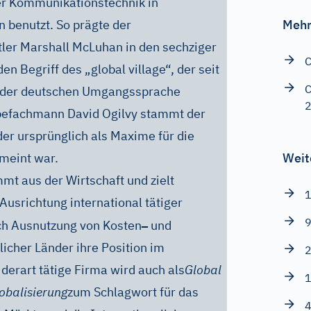
er Kommunikationstechnik in
benutzt. So prägte der
Mehr
er Marshall McLuhan in den sechziger
C
n Begriff des „global village“, der seit
C
n der deutschen Umgangssprache
rbefachmann David Ogilvy stammt der
, der ursprünglich als Maxime für die
emeint war.
Weit
mt aus der Wirtschaft und zielt
1
Ausrichtung international tätiger
9
–
ch Ausnutzung von Kosten
und
licher Länder ihre Position im
2
derart tätige Firma wird auch als
Global
1
obalisierung
zum Schlagwort für das
4