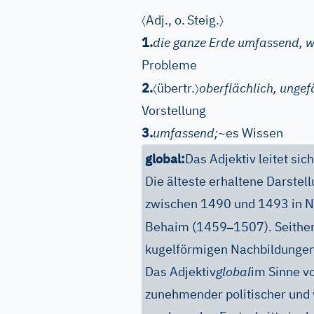
〈
〉
Adj.
, o.
Steig.
1.
die ganze Erde umfassend, w
Probleme
〈
〉
2.
übertr.
oberflächlich, ungef
Vorstellung
3.
umfassend;
~es Wissen
global:
Das Adjektiv leitet sic
Die älteste erhaltene Darstell
zwischen 1490 und 1493 in N
–
Behaim (1459
1507). Seither
kugelförmigen Nachbildungen
Das Adjektiv
global
im Sinne v
zunehmender politischer und 