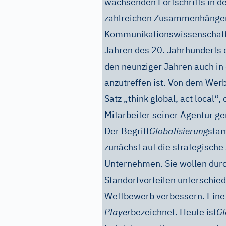
wachsenden Fortschritts in d
zahlreichen Zusammenhängen 
Kommunikationswissenschaftl
Jahren des 20. Jahrhunderts de
den neunziger Jahren auch i
anzutreffen ist. Von dem We
Satz „think global, act local“
Mitarbeiter seiner Agentur g
Der Begriff
Globalisierung
stam
zunächst auf die strategische 
Unternehmen. Sie wollen dur
Standortvorteilen unterschied
Wettbewerb verbessern. Eine 
Player
bezeichnet. Heute ist
Gl