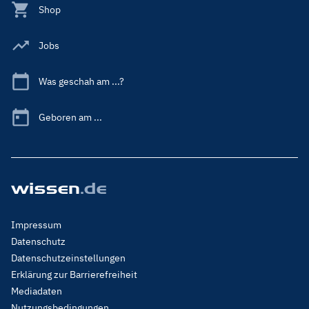
Shop
Jobs
Was geschah am ...?
Geboren am ...
Footer
Impressum
Menu
Datenschutz
Legal
Datenschutzeinstellungen
Erklärung zur Barrierefreiheit
Mediadaten
Nutzungsbedingungen