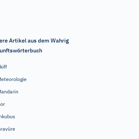
ere Artikel aus dem Wahrig
unftswörterbuch
kiff
eteorologie
andarin
or
nkubus
ravüre