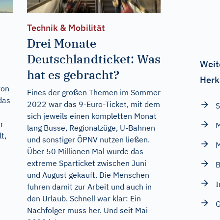
Technik & Mobilität
Drei Monate
Deutschlandticket: Was
Weit
hat es gebracht?
Herk
von
Eines der großen Themen im Sommer
das
2022 war das 9-Euro-Ticket, mit dem
S
sich jeweils einen kompletten Monat
r
M
lang Busse, Regionalzüge, U-Bahnen
t,
und sonstiger ÖPNV nutzen ließen.
M
Über 50 Millionen Mal wurde das
extreme Sparticket zwischen Juni
B
und August gekauft. Die Menschen
I
fuhren damit zur Arbeit und auch in
den Urlaub. Schnell war klar: Ein
G
Nachfolger muss her. Und seit Mai