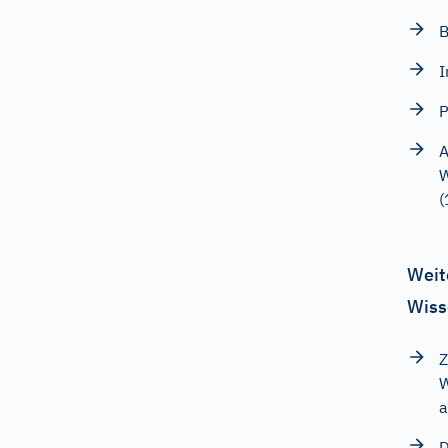
B
I
P
A
W
(
Weit
Wiss
Z
W
a
D