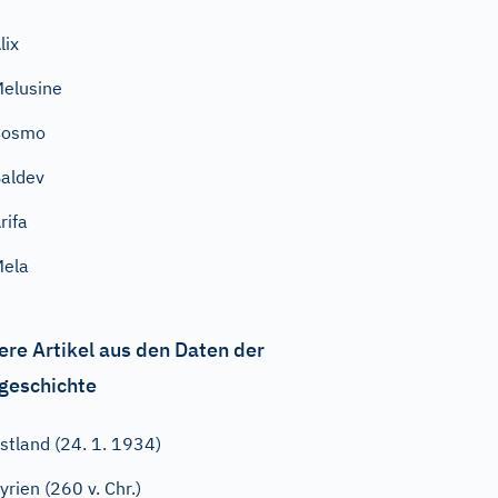
lix
elusine
Cosmo
aldev
rifa
Mela
ere Artikel aus den Daten der
geschichte
stland (24. 1. 1934)
yrien (260 v. Chr.)