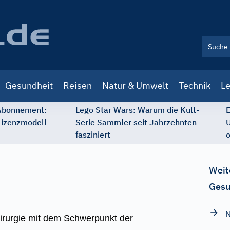
Gesundheit
Reisen
Natur & Umwelt
Technik
Le
 Abonnement:
Lego Star Wars: Warum die Kult-
E
Lizenzmodell
Serie Sammler seit Jahrzehnten
U
fasziniert
o
Weit
Gesu
N
hirurgie mit dem Schwerpunkt der