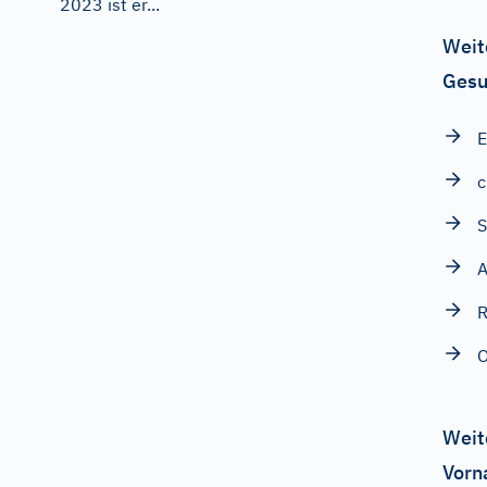
2023 ist er...
Weit
Gesu
c
A
Weit
Vorn