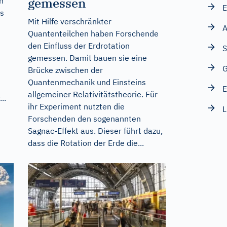
gemessen
n
E
es
Mit Hilfe verschränkter
A
Quantenteilchen haben Forschende
den Einfluss der Erdrotation
S
gemessen. Damit bauen sie eine
G
Brücke zwischen der
Quantenmechanik und Einsteins
E
allgemeiner Relativitätstheorie. Für
..
ihr Experiment nutzten die
L
Forschenden den sogenannten
Sagnac-Effekt aus. Dieser führt dazu,
dass die Rotation der Erde die...