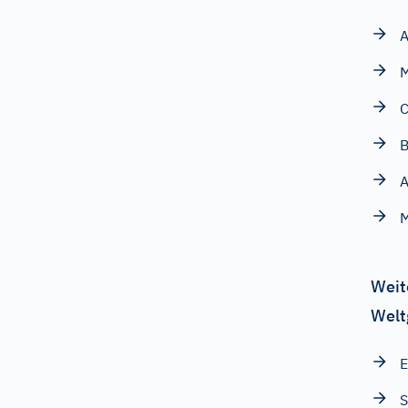
A
M
B
A
Weit
Welt
E
S