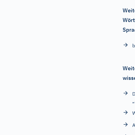
Weit
Wört
Spra
b
Weit
wiss
D
„
W
A