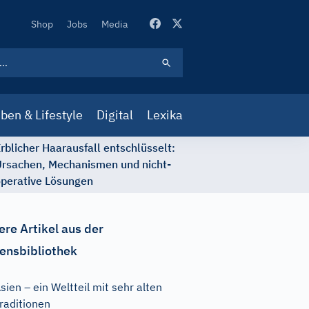
Secondary
Shop
Jobs
Media
Navigation
ben & Lifestyle
Digital
Lexika
rblicher Haarausfall entschlüsselt:
rsachen, Mechanismen und nicht-
perative Lösungen
ere Artikel aus der
ensbibliothek
sien – ein Weltteil mit sehr alten
raditionen