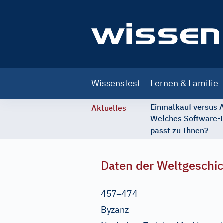
Main
Wissenstest
Lernen & Familie
navigation
Einmalkauf versus
Aktuelles
Welches Software-
passt zu Ihnen?
Daten der Weltgeschi
–
457
474
Byzanz