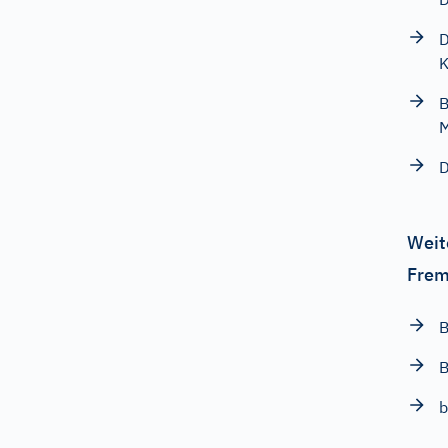
D
K
B
D
Weit
Frem
B
B
b