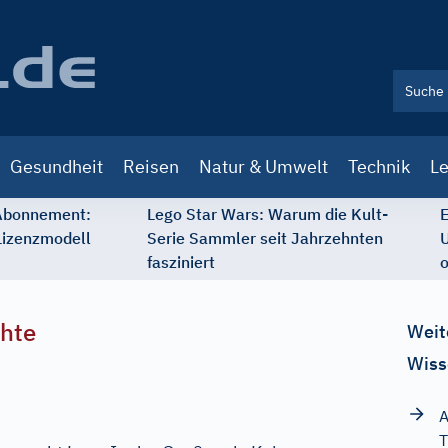
Gesundheit
Reisen
Natur & Umwelt
Technik
Le
 Abonnement:
Lego Star Wars: Warum die Kult-
E
Lizenzmodell
Serie Sammler seit Jahrzehnten
U
fasziniert
o
chte
Weit
Wiss
A
T