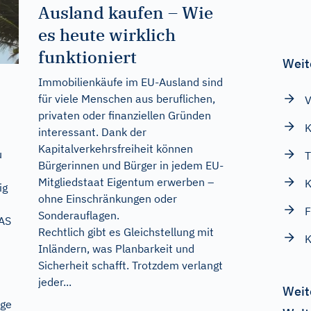
Ausland kaufen – Wie
es heute wirklich
funktioniert
Weit
Immobilienkäufe im EU-Ausland sind
für viele Menschen aus beruflichen,
V
privaten oder finanziellen Gründen
K
interessant. Dank der
Kapitalverkehrsfreiheit können
u
T
Bürgerinnen und Bürger in jedem EU-
Mitgliedstaat Eigentum erwerben –
K
ig
ohne Einschränkungen oder
F
Sonderauflagen.
MAS
Rechtlich gibt es Gleichstellung mit
K
Inländern, was Planbarkeit und
Sicherheit schafft. Trotzdem verlangt
jeder...
Weit
nge