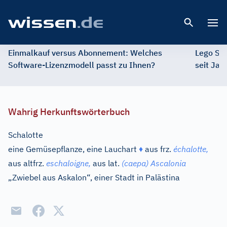
Open 
Einmalkauf versus Abonnement: Welches
Lego St
Software-Lizenzmodell passt zu Ihnen?
seit Jah
Wahrig Herkunftswörterbuch
Schalotte
eine Gemüsepflanze, eine Lauchart
♦
aus
frz.
échalotte,
aus
altfrz.
eschaloigne,
aus
lat.
(caepa) Ascalonia
„Zwiebel aus Askalon“, einer Stadt in Palästina