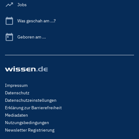
Jobs
Was geschah am ...?
Geboren am ...
Footer
Impressum
Menu
Datenschutz
Legal
Datenschutzeinstellungen
Erklärung zur Barrierefreiheit
Mediadaten
Nutzungsbedingungen
Newsletter Registrierung