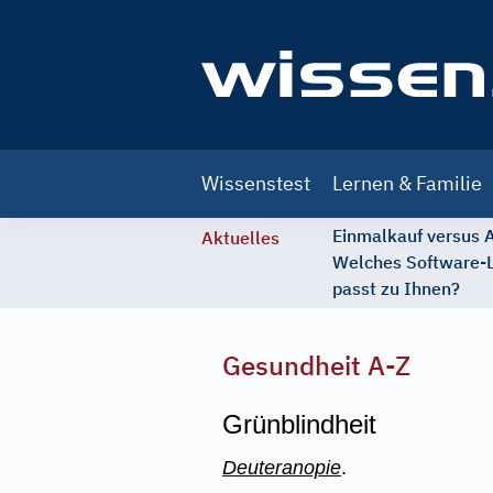
Main
Wissenstest
Lernen & Familie
navigation
Einmalkauf versus
Aktuelles
Welches Software-
passt zu Ihnen?
Gesundheit A-Z
Grünblindheit
Deuteranopie
.