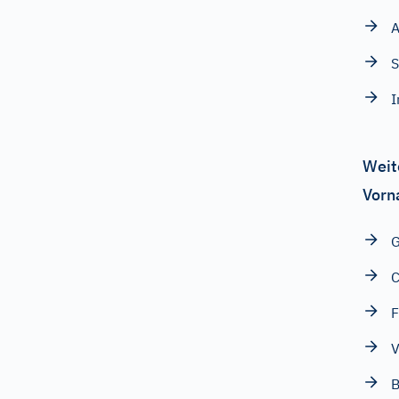
S
Weit
Vorn
G
C
F
V
B