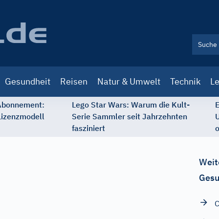
Gesundheit
Reisen
Natur & Umwelt
Technik
Le
 Abonnement:
Lego Star Wars: Warum die Kult-
E
Lizenzmodell
Serie Sammler seit Jahrzehnten
U
fasziniert
o
Weit
Gesu