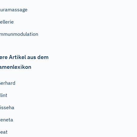
Auramassage
ellerie
Immunmodulation
ere Artikel aus dem
amenlexikon
erhard
lint
isseha
eneta
eat