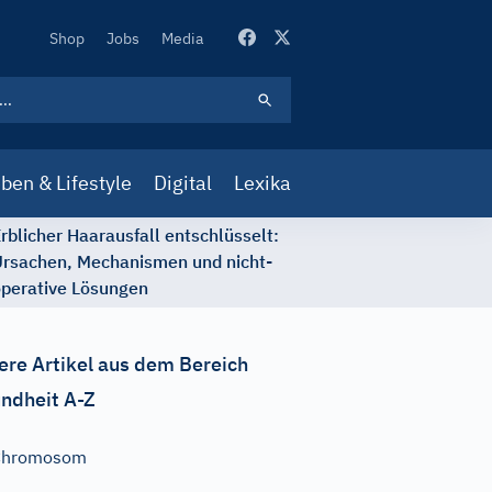
Secondary
Shop
Jobs
Media
Navigation
ben & Lifestyle
Digital
Lexika
rblicher Haarausfall entschlüsselt:
rsachen, Mechanismen und nicht-
perative Lösungen
ere Artikel aus dem Bereich
ndheit A-Z
Chromosom