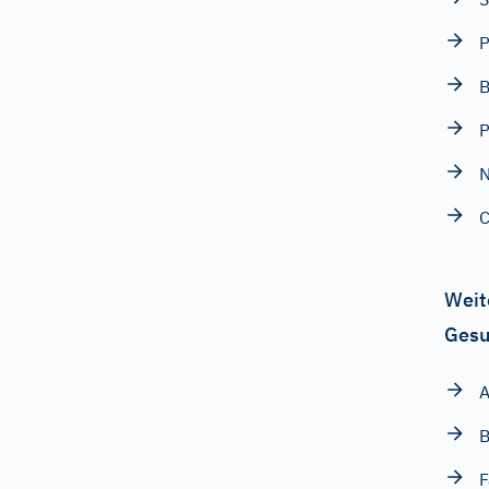
P
B
P
N
Weit
Gesu
A
B
F