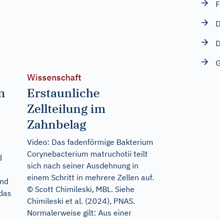
F
D
D
G
Wissenschaft
n
Erstaunliche
Zellteilung im
Zahnbelag
Video: Das fadenförmige Bakterium
Corynebacterium matruchotii teilt
d
sich nach seiner Ausdehnung in
einem Schritt in mehrere Zellen auf.
und
© Scott Chimileski, MBL. Siehe
 das
Chimileski et al. (2024), PNAS.
Normalerweise gilt: Aus einer