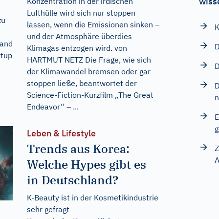
wiss
Konzentration in der irdischen
Lufthülle wird sich nur stoppen
zu
lassen, wenn die Emissionen sinken –
K
und der Atmosphäre überdies
tand
D
Klimagas entzogen wird. von
rtup
HARTMUT NETZ Die Frage, wie sich
D
der Klimawandel bremsen oder gar
stoppen ließe, beantwortet der
D
Science-Fiction-Kurzfilm „The Great
n
Endeavor“ – ...
E
g
Leben & Lifestyle
Trends aus Korea:
Z
A
Welche Hypes gibt es
in Deutschland?
K-Beauty ist in der Kosmetikindustrie
sehr gefragt