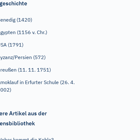
geschichte
enedig (1420)
gypten (1156 v. Chr.)
SA (1791)
yzanz/Persien (572)
reußen (11. 11. 1751)
moklauf in Erfurter Schule (26. 4.
2002)
ere Artikel aus der
ensbibliothek
oher kommt die Kohle?