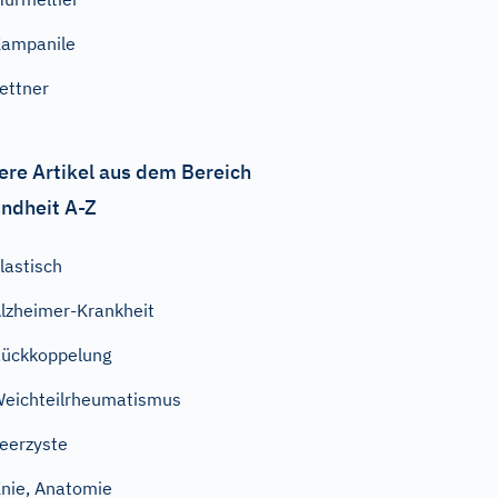
ampanile
ettner
ere Artikel aus dem Bereich
ndheit A-Z
lastisch
lzheimer-Krankheit
ückkoppelung
eichteilrheumatismus
eerzyste
nie, Anatomie