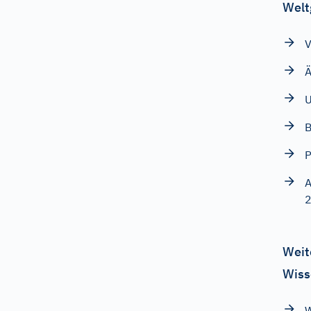
Welt
V
Ä
U
B
P
A
Weit
Wiss
W