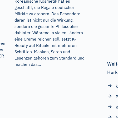
Koreanische Kosmetik hat es
geschafft, die Regale deutscher
Märkte zu erobern. Das Besondere
daran ist nicht nur die Wirkung,
sondern die gesamte Philosophie
dahinter. Während in vielen Ländern
eine Creme reichen soll, setzt K-
sen
Beauty auf Rituale mit mehreren
es
Schritten. Masken, Seren und
ER
Essenzen gehören zum Standard und
Weit
machen das...
Herk
k
P
M