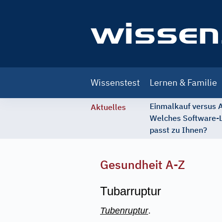
Main
Wissenstest
Lernen & Familie
navigation
Einmalkauf versus
Aktuelles
Welches Software-
passt zu Ihnen?
Gesundheit A-Z
Tubarruptur
Tubenruptur
.