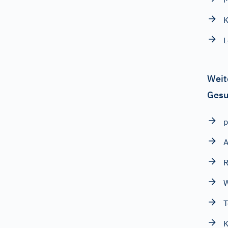
K
L
Weit
Gesu
p
A
R
W
T
K