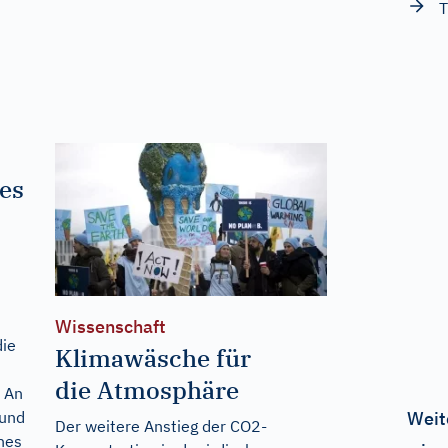
T
es
Wissenschaft
ie
Klimawäsche für
die Atmosphäre
. An
 und
Weit
Der weitere Anstieg der CO2-
hes