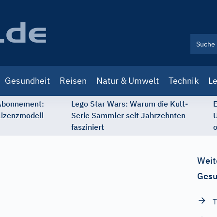
Gesundheit
Reisen
Natur & Umwelt
Technik
Le
 Abonnement:
Lego Star Wars: Warum die Kult-
E
Lizenzmodell
Serie Sammler seit Jahrzehnten
U
fasziniert
o
Weit
Gesu
T