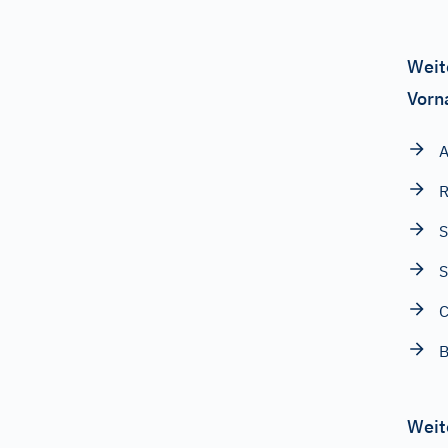
Weit
Vorn
A
S
C
B
Weit