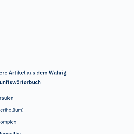
ere Artikel aus dem Wahrig
unftswörterbuch
raulen
erihel(ium)
Komplex
urmeltier