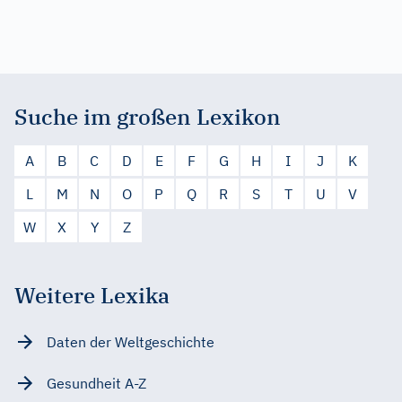
Suche im großen Lexikon
A
B
C
D
E
F
G
H
I
J
K
L
M
N
O
P
Q
R
S
T
U
V
W
X
Y
Z
Weitere Lexika
Daten der Weltgeschichte
Gesundheit A-Z