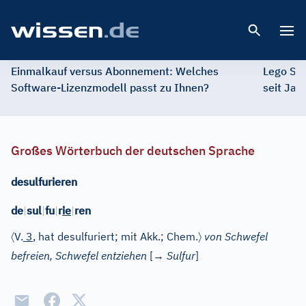
Open 
Einmalkauf versus Abonnement: Welches
Lego St
Software-Lizenzmodell passt zu Ihnen?
seit Jah
Großes Wörterbuch der deutschen Sprache
desulfurieren
de
|
sul
|
fu
|
r
ie
|
ren
〈
〉
V.
3
, hat desulfuriert; mit Akk.; Chem.
von Schwefel
befreien, Schwefel entziehen
[→
Sulfur
]