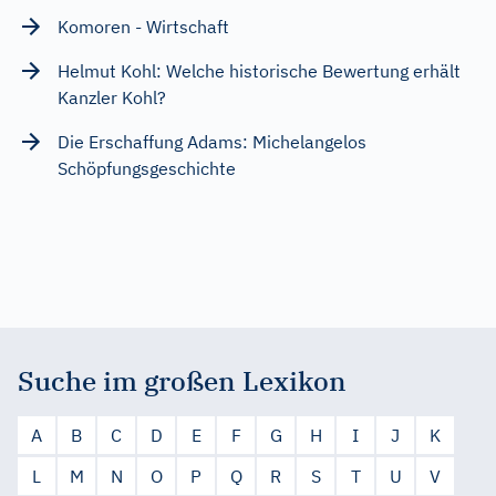
Komoren - Wirtschaft
Helmut Kohl: Welche historische Bewertung erhält
Kanzler Kohl?
Die Erschaffung Adams: Michelangelos
Schöpfungsgeschichte
Suche im großen Lexikon
A
B
C
D
E
F
G
H
I
J
K
L
M
N
O
P
Q
R
S
T
U
V