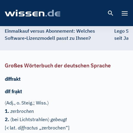
Open 
Einmalkauf versus Abonnement: Welches
Lego St
Software-Lizenzmodell passt zu Ihnen?
seit Jah
Großes Wörterbuch der deutschen Sprache
diffrakt
ạ
dif
|
fr
kt
〈
〉
Adj.
, o.
Steig.; Wiss.
1.
zerbrochen
〈
〉
2.
bei Lichtstrahlen
gebeugt
[
<
lat.
diffractus
„zerbrochen“]