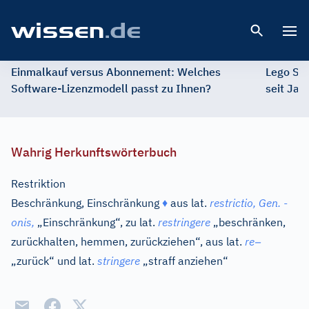
Open 
Einmalkauf versus Abonnement: Welches
Lego St
Software-Lizenzmodell passt zu Ihnen?
seit Jah
Wahrig Herkunftswörterbuch
Restriktion
Beschränkung, Einschränkung
♦
aus
lat.
restrictio,
Gen.
-
onis,
„Einschränkung“, zu
lat.
restringere
„beschränken,
–
zurückhalten, hemmen, zurückziehen“, aus
lat.
re
„zurück“ und
lat.
stringere
„straff anziehen“