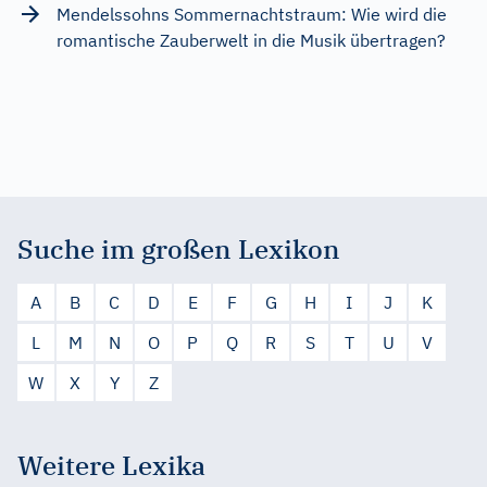
Mendelssohns Sommernachtstraum: Wie wird die
romantische Zauberwelt in die Musik übertragen?
Suche im großen Lexikon
A
B
C
D
E
F
G
H
I
J
K
L
M
N
O
P
Q
R
S
T
U
V
W
X
Y
Z
Weitere Lexika