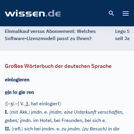
Open 
Einmalkauf versus Abonnement: Welches
Lego St
Software-Lizenzmodell passt zu Ihnen?
seit Jah
Großes Wörterbuch der deutschen Sprache
einlogieren
ei
n
|
lo
|
gie
|
ren
〈
–
ʒ
–
〉
[
i:
]
V.
3
, hat einlogiert
〈
〉
I.
mit Akk.
jmdn. e.
jmdm. eine Unterkunft verschaffen,
geben;
jmdn. im Hotel, bei Freunden, bei sich e.
〈
〉
II.
refl.
sich bei jmdm. e.
zu jmdm. (zu Besuch) in die