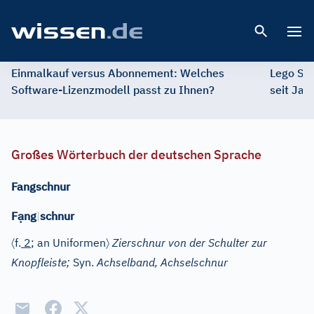
Open 
Einmalkauf versus Abonnement: Welches
Lego St
Software-Lizenzmodell passt zu Ihnen?
seit Jah
Großes Wörterbuch der deutschen Sprache
Fangschnur
ạ
F
ng
|
schnur
〈
〉
f.
2
; an Uniformen
Zierschnur von der Schulter zur
Knopfleiste;
Syn.
Achselband, Achselschnur