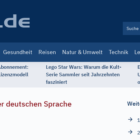
Gesundheit
Reisen
Natur & Umwelt
Technik
Le
 Abonnement:
Lego Star Wars: Warum die Kult-
E
Lizenzmodell
Serie Sammler seit Jahrzehnten
U
fasziniert
o
r deutschen Sprache
Weit
1
2