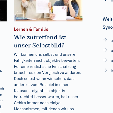
i
Weit
Syno
Lernen & Familie
Wie zutreffend ist
a
unser Selbstbild?
Wir können uns selbst und unsere
Fähigkeiten nicht objektiv bewerten.
u
Für eine realistische Einschätzung
ns
i
braucht es den Vergleich zu anderen.
Doch selbst wenn wir sehen, dass
n
andere – zum Beispiel in einer
och
Klausur – eigentlich objektiv
in
betrachtet besser waren, hat unser
er
Gehirn immer noch einige
t,
Mechanismen, mit denen wir uns
a