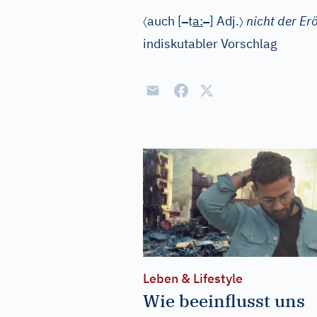
〈
–
–
〉
auch
[
t
a
:
]
Adj.
nicht der Er
indiskutabler Vorschlag
Leben & Lifestyle
Wie beeinflusst uns