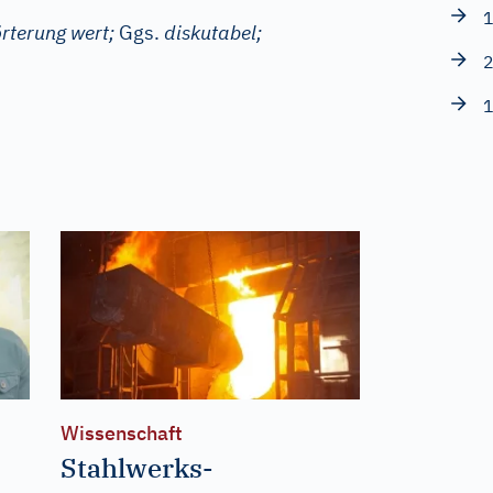
1
örterung wert;
Ggs.
diskutabel;
2
1
Wissenschaft
Stahlwerks-