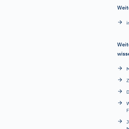
Weit
i
Weit
wiss
M
Z
D
W
F
J
M