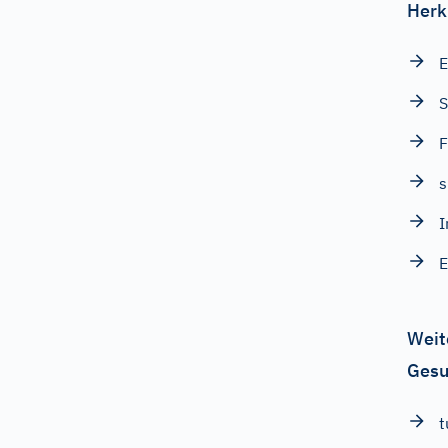
Herk
E
F
I
E
Weit
Gesu