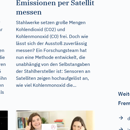
Emissionen per Satellit
messen
r
Stahlwerke setzen große Mengen
ar
Kohlendioxid (CO2) und
Kohlenmonoxid (CO) frei. Doch wie
lässt sich der Ausstoß zuverlässig
gen
messen? Ein Forschungsteam hat
die
nun eine Methode entwickelt, die
ren
unabhängig von den Selbstangaben
5
der Stahlhersteller ist: Sensoren an
 ihn
Satelliten zeigen hochaufgelöst an,
en
wie viel Kohlenmonoxid die...
ls
Weit
Frem
d