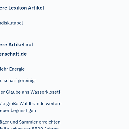
ere Lexikon Artikel
ndiskutabel
ere Artikel auf
enschaft.de
ehr Energie
u scharf gereinigt
er Glaube ans Wasserklosett
ie große Waldbrände weitere
euer begünstigen
äger und Sammler erreichten
alta schon vor 8500 Jahren