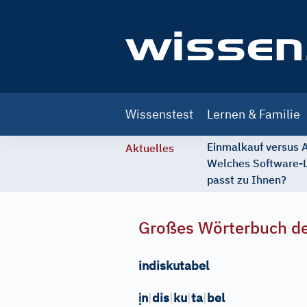
Main
Wissenstest
Lernen & Familie
navigation
Einmalkauf versus
Aktuelles
Welches Software-
passt zu Ihnen?
Großes Wörterbuch de
indiskutabel
ị
n
|
dis
|
ku
|
ta
|
bel