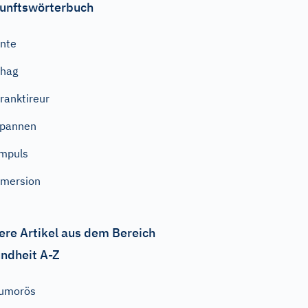
unftswörterbuch
nte
Shag
ranktireur
spannen
mpuls
mersion
ere Artikel aus dem Bereich
ndheit A-Z
tumorös