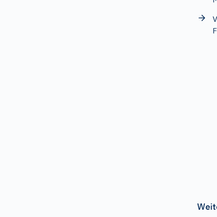
V
F
Weit