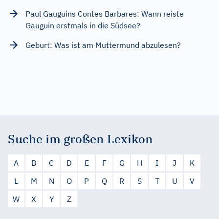
Paul Gauguins Contes Barbares: Wann reiste
Gauguin erstmals in die Südsee?
Geburt: Was ist am Muttermund abzulesen?
Suche im großen Lexikon
A
B
C
D
E
F
G
H
I
J
K
L
M
N
O
P
Q
R
S
T
U
V
W
X
Y
Z