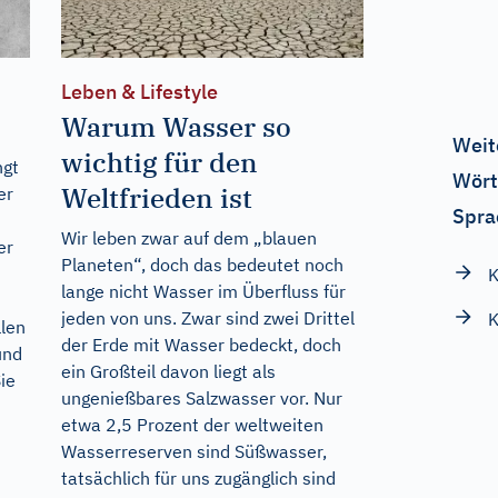
Leben & Lifestyle
Warum Wasser so
Weit
wichtig für den
ngt
Wört
Weltfrieden ist
er
Spra
Wir leben zwar auf dem „blauen
er
Planeten“, doch das bedeutet noch
K
lange nicht Wasser im Überfluss für
jeden von uns. Zwar sind zwei Drittel
K
llen
der Erde mit Wasser bedeckt, doch
und
ein Großteil davon liegt als
ie
ungenießbares Salzwasser vor. Nur
etwa 2,5 Prozent der weltweiten
Wasserreserven sind Süßwasser,
tatsächlich für uns zugänglich sind