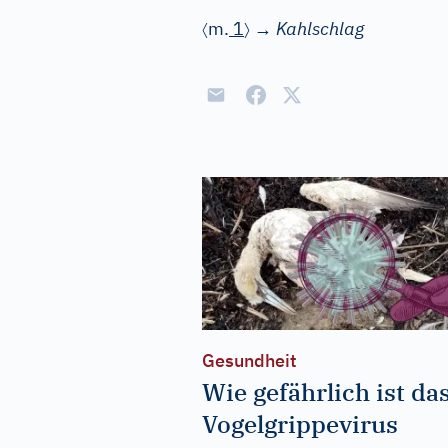
〈
〉
m.
1
→
Kahlschlag
Gesundheit
Wie gefährlich ist da
Vogelgrippevirus