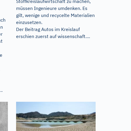
Stoffkreislaufwirtschaft zu machen,
müssen Ingenieure umdenken. Es
gilt, wenige und recycelte Materialien
uch
einzusetzen.
en
Der Beitrag
Autos im Kreislauf
er
erschien zuerst auf
wissenschaft....
st
de
.
..