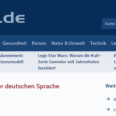
Gesundheit
Reisen
Natur & Umwelt
Technik
Le
 Abonnement:
Lego Star Wars: Warum die Kult-
E
Lizenzmodell
Serie Sammler seit Jahrzehnten
U
fasziniert
o
r deutschen Sprache
Weit
K
H