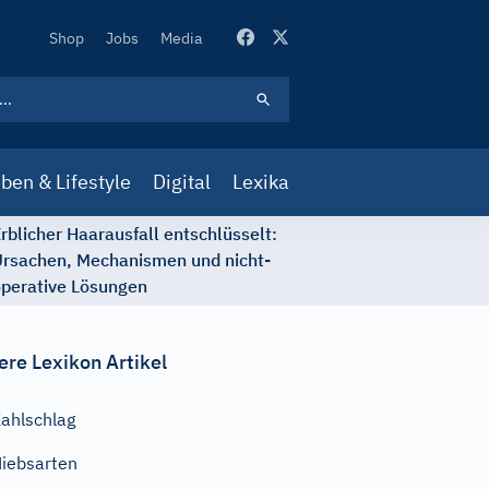
Secondary
Shop
Jobs
Media
Navigation
ben & Lifestyle
Digital
Lexika
rblicher Haarausfall entschlüsselt:
rsachen, Mechanismen und nicht-
perative Lösungen
ere Lexikon Artikel
ahlschlag
iebsarten