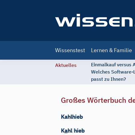
Main
Wissenstest
Lernen & Familie
navigation
Einmalkauf versus
Aktuelles
Welches Software-
passt zu Ihnen?
Großes Wörterbuch de
Kahlhieb
K
a
hl
|
hieb