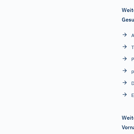
Weit
Gesu
A
T
P
p
D
E
Weit
Vorn