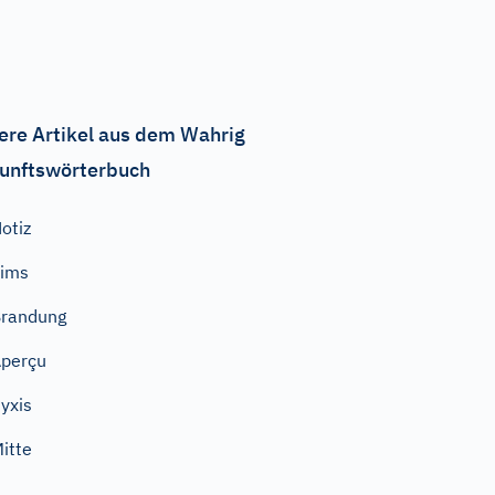
ere Artikel aus dem Wahrig
unftswörterbuch
otiz
Sims
randung
perçu
yxis
itte