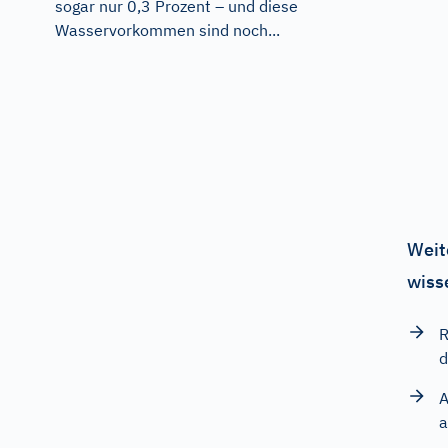
sogar nur 0,3 Prozent – und diese
Wasservorkommen sind noch...
Weit
wiss
R
d
A
a