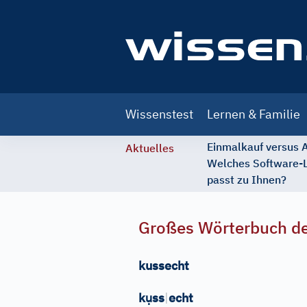
Main
Wissenstest
Lernen & Familie
navigation
Einmalkauf versus
Aktuelles
Welches Software-
passt zu Ihnen?
Großes Wörterbuch de
kussecht
ụ
k
ss
|
echt