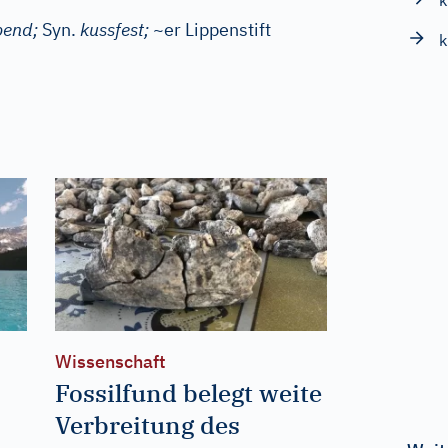
k
bend;
Syn.
kussfest;
~er Lippenstift
k
Wissenschaft
Fossilfund belegt weite
Verbreitung des