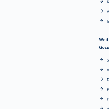
K
h
Weit
Gesu
S
V
D
P
P
A