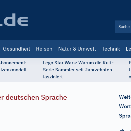
Gesundheit
Reisen
Natur & Umwelt
Technik
Le
 Abonnement:
Lego Star Wars: Warum die Kult-
E
Lizenzmodell
Serie Sammler seit Jahrzehnten
U
fasziniert
o
r deutschen Sprache
Weit
Wört
Spra