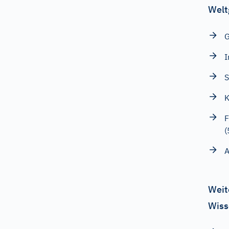
Welt
G
I
S
K
F
(
A
Weit
Wiss