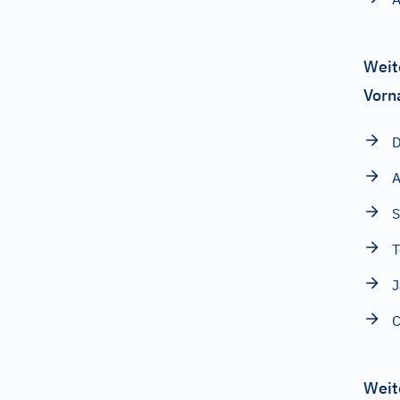
Weit
Vorn
A
S
T
J
C
Weit