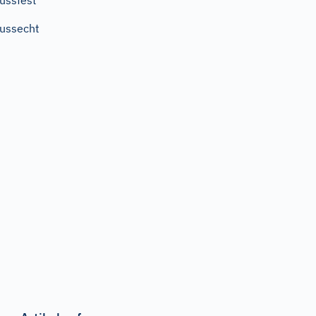
ussfest
ussecht