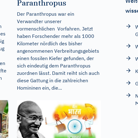
Weit
Paranthropus
wiss
Der Paranthropus war ein
Verwandter unserer
n
W
vormenschlichen Vorfahren. Jetzt
 es
G
haben Forschender mehr als 1000
ig
Kilometer nördlich des bisher
W
ug
angenommenen Verbreitungsgebiets
einen fossilen Kiefer gefunden, der
W
nen
sich eindeutig dem Paranthropus
fte
K
zuordnen lässt. Damit reiht sich auch
n
diese Gattung in die zahlreichen
G
Homininen ein, die...
N