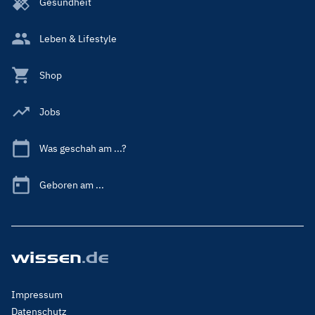
Gesundheit
Leben & Lifestyle
Shop
Jobs
Was geschah am ...?
Geboren am ...
Footer
Impressum
Menu
Datenschutz