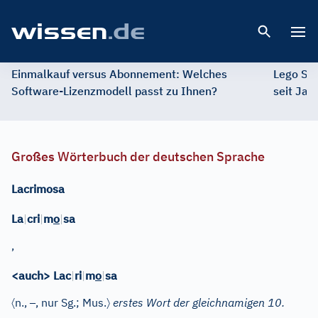
Open 
Einmalkauf versus Abonnement: Welches
Lego St
Software-Lizenzmodell passt zu Ihnen?
seit Jah
Großes Wörterbuch der deutschen Sprache
Lacrimosa
La
|
cri
|
m
o
|
sa
,
<auch> Lac
|
ri
|
m
o
|
sa
〈
–
〉
n.
,
, nur Sg.
; Mus.
erstes Wort der gleichnamigen 10.