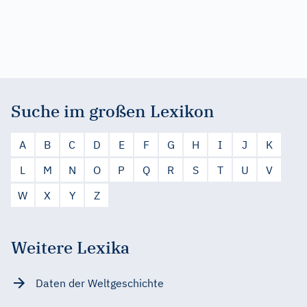
Suche im großen Lexikon
A
B
C
D
E
F
G
H
I
J
K
L
M
N
O
P
Q
R
S
T
U
V
W
X
Y
Z
Weitere Lexika
Daten der Weltgeschichte