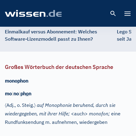
Open 
Einmalkauf versus Abonnement: Welches
Lego St
Software-Lizenzmodell passt zu Ihnen?
seit Jah
Großes Wörterbuch der deutschen Sprache
monophon
mo
|
no
|
ph
o
n
〈
〉
Adj.
, o.
Steig.
auf Monophonie beruhend, durch sie
wiedergegeben, mit ihrer Hilfe;
<auch>
monofon;
eine
Rundfunksendung m. aufnehmen, wiedergeben