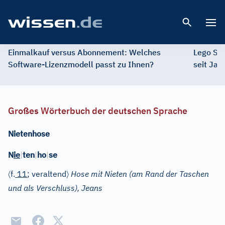
Open 
Einmalkauf versus Abonnement: Welches
Lego St
Software-Lizenzmodell passt zu Ihnen?
seit Jah
Großes Wörterbuch der deutschen Sprache
Nietenhose
N
ie
|
ten
|
ho
|
se
〈
〉
f.
11
; veraltend
Hose mit Nieten (am Rand der Taschen
und als Verschluss), Jeans