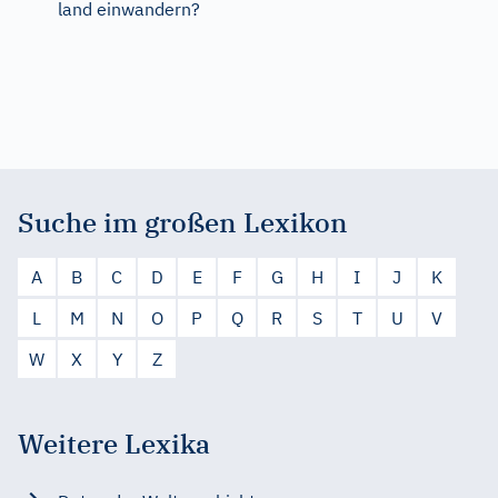
land einwandern?
Suche im großen Lexikon
A
B
C
D
E
F
G
H
I
J
K
L
M
N
O
P
Q
R
S
T
U
V
W
X
Y
Z
Weitere Lexika