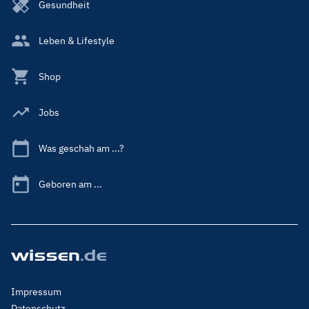
Gesundheit
Leben & Lifestyle
Shop
Jobs
Was geschah am ...?
Geboren am ...
Footer
Impressum
Menu
Datenschutz