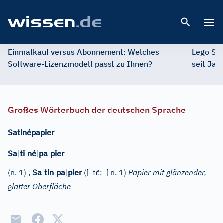
Open 
Einmalkauf versus Abonnement: Welches
Lego St
Software-Lizenzmodell passt zu Ihnen?
seit Jah
Großes Wörterbuch der deutschen Sprache
Satinépapier
Sa
|
ti
|
n
é
|
pa
|
pier
〈
〉
〈
–
ɛ̃
–
〉
n.
1
,
Sa
|
tin
|
pa
|
pier
[
t
:
]
n.
1
Papier mit glänzender,
glatter Oberfläche