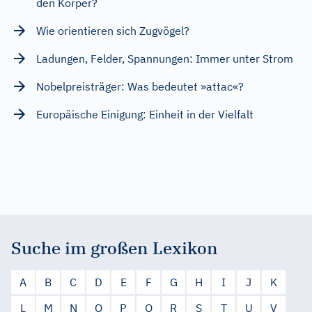
den Körper?
Wie orientieren sich Zugvögel?
Ladungen, Felder, Spannungen: Immer unter Strom
Nobelpreisträger: Was bedeutet »attac«?
Europäische Einigung: Einheit in der Vielfalt
Suche im großen Lexikon
A
B
C
D
E
F
G
H
I
J
K
L
M
N
O
P
Q
R
S
T
U
V