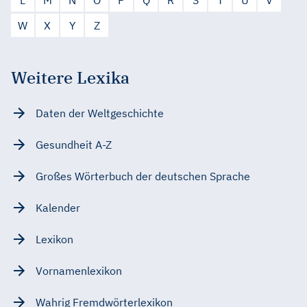
L
M
N
O
P
Q
R
S
T
U
V
W
X
Y
Z
Weitere Lexika
Daten der Weltgeschichte
Gesundheit A-Z
Großes Wörterbuch der deutschen Sprache
Kalender
Lexikon
Vornamenlexikon
Wahrig Fremdwörterlexikon