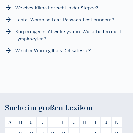
Welches Klima herrscht in der Steppe?
Feste: Woran soll das Pessach-Fest erinnern?
Körpereigenes Abwehrsystem: Wie arbeiten die T-
Lymphozyten?
Welcher Wurm gilt als Delikatesse?
Suche im großen Lexikon
A
B
C
D
E
F
G
H
I
J
K