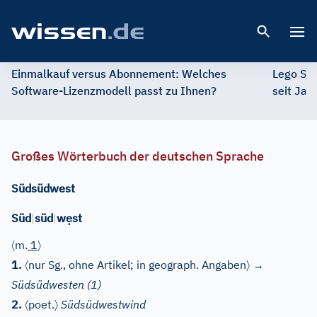
Open 
Einmalkauf versus Abonnement: Welches
Lego St
Software-Lizenzmodell passt zu Ihnen?
seit Jah
Großes Wörterbuch der deutschen Sprache
Südsüdwest
ẹ
Süd
|
süd
|
w
st
〈
〉
m.
1
〈
〉
1.
nur Sg.,
ohne Artikel
; in geograph. Angaben
→
Südsüdwesten
(1)
〈
〉
2.
poet.
Südsüdwestwind