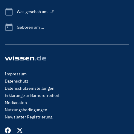
Was geschah am ...?
Geboren am ...
Footer
Impressum
Menu
Datenschutz
Legal
Datenschutzeinstellungen
Erklärung zur Barrierefreiheit
Mediadaten
Nutzungsbedingungen
Newsletter Registrierung