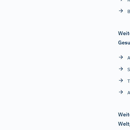
B
Weit
Gesu
S
T
A
Weit
Welt