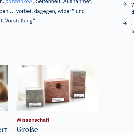
h.
paradoxon
„Seltenheit, Ausnahme“,
W
…
eben
vorbei, dagegen, wider“ und
d
, Vorstellung“
H
b
Wissenschaft
ert
Große