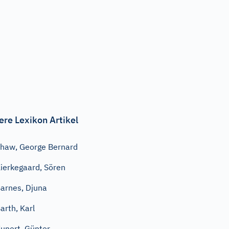
ere Lexikon Artikel
haw, George Bernard
ierkegaard, Sören
arnes, Djuna
arth, Karl
unert, Günter