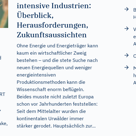
intensive Industrien:
B
Überblick,
H
Herausforderungen,
V
Zukunftsaussichten
e
A
Ohne Energie und Energieträger kann
kaum ein wirtschaftlicher Zweig
C
d
bestehen – und die stete Suche nach
neuen Energiequellen und weniger
M
energieintensiven
h
Produktionsmethoden kann die
A
Wissenschaft enorm beflügeln.
ERT
Beides musste nicht zuletzt Europa
schon vor Jahrhunderten feststellen:
,
Seit dem Mittelalter wurden die
kontinentalen Urwälder immer
ake,
stärker gerodet. Hauptsächlich zur...