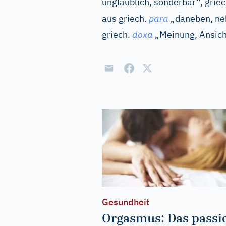
unglaublich, sonderbar“,
griec
aus
griech.
para
„daneben, n
griech.
doxa
„Meinung, Ansicht
Gesundheit
Orgasmus: Das passi