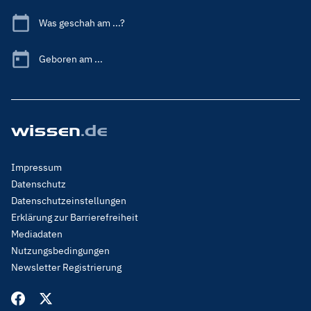
Was geschah am ...?
Geboren am ...
Footer
Impressum
Menu
Datenschutz
Legal
Datenschutzeinstellungen
Erklärung zur Barrierefreiheit
Mediadaten
Nutzungsbedingungen
Newsletter Registrierung