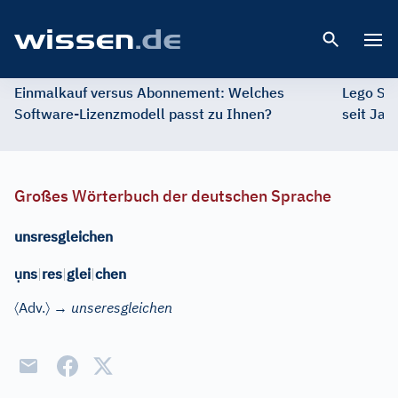
Open 
Einmalkauf versus Abonnement: Welches
Lego St
Software-Lizenzmodell passt zu Ihnen?
seit Jah
Großes Wörterbuch der deutschen Sprache
unsresgleichen
ụ
ns
|
res
|
glei
|
chen
〈
〉
Adv.
→
unseresgleichen