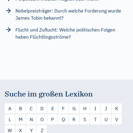
Nobelpreisträger: Durch welche Forderung wurde
James Tobin bekannt?
Flucht und Zuflucht: Welche politischen Folgen
haben Flüchtlingsströme?
Suche im großen Lexikon
A
B
C
D
E
F
G
H
I
J
K
L
M
N
O
P
Q
R
S
T
U
V
W
X
Y
Z