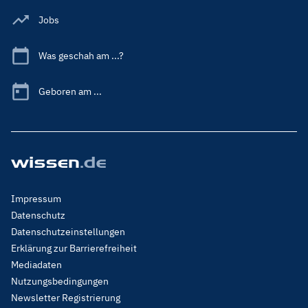
Jobs
Was geschah am ...?
Geboren am ...
Footer
Impressum
Menu
Datenschutz
Legal
Datenschutzeinstellungen
Erklärung zur Barrierefreiheit
Mediadaten
Nutzungsbedingungen
Newsletter Registrierung