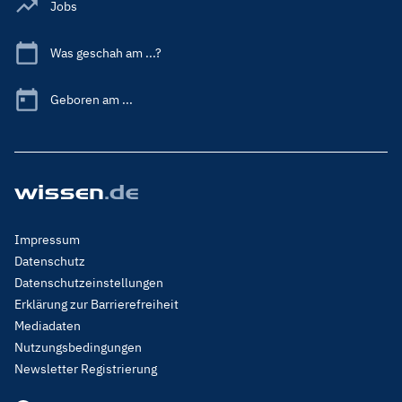
Jobs
Was geschah am ...?
Geboren am ...
Footer
Impressum
Menu
Datenschutz
Legal
Datenschutzeinstellungen
Erklärung zur Barrierefreiheit
Mediadaten
Nutzungsbedingungen
Newsletter Registrierung