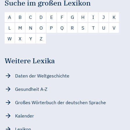
Suche im großen Lexikon
A
B
C
D
E
F
G
H
I
J
K
L
M
N
O
P
Q
R
S
T
U
V
W
X
Y
Z
Weitere Lexika
Daten der Weltgeschichte
Gesundheit A-Z
Großes Wörterbuch der deutschen Sprache
Kalender
Lexikon