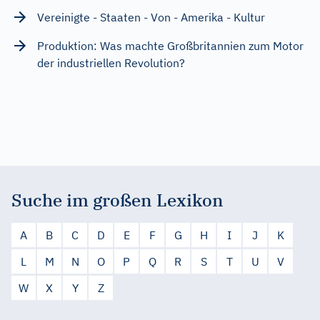
Vereinigte - Staaten - Von - Amerika - Kultur
Produktion: Was machte Großbritannien zum Motor
der industriellen Revolution?
Suche im großen Lexikon
A
B
C
D
E
F
G
H
I
J
K
L
M
N
O
P
Q
R
S
T
U
V
W
X
Y
Z