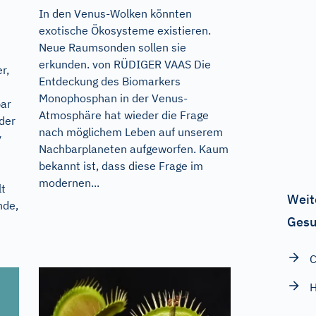
In den Venus-Wolken könnten
exotische Ökosysteme existieren.
Neue Raumsonden sollen sie
erkunden. von RÜDIGER VAAS Die
r,
Entdeckung des Biomarkers
Monophosphan in der Venus-
bar
Atmosphäre hat wieder die Frage
der
nach möglichem Leben auf unserem
y
Nachbarplaneten aufgeworfen. Kaum
bekannt ist, dass diese Frage im
modernen...
lt
Weit
nde,
Gesu
C
H