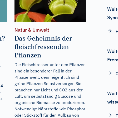
Weit
Syno
Natur & Umwelt
H
n?
Das Geheimnis der
fleischfressenden
Weit
Pflanzen
Frem
Die Fleischfresser unter den Pflanzen
r
sind ein besonderer Fall in der
C
Pflanzenwelt, denn eigentlich sind
grüne Pflanzen Selbstversorger. Sie
74
brauchen nur Licht und CO2 aus der
e
Weit
Luft, um selbstständig Glucose und
us
wiss
organische Biomasse zu produzieren.
Notwendige Nährstoffe wie Phosphor
oder Stickstoff für den Aufbau von
T