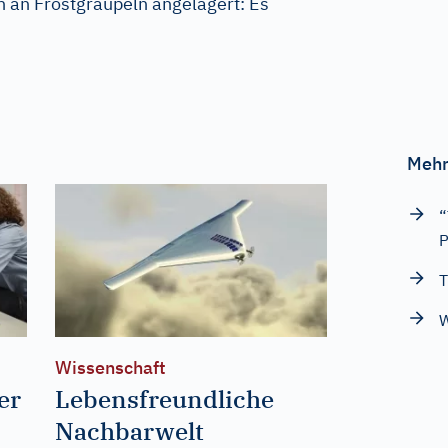
 an Frostgraupeln angelagert: Es
Mehr
“
P
T
W
Wissenschaft
er
Lebensfreundliche
Nachbarwelt