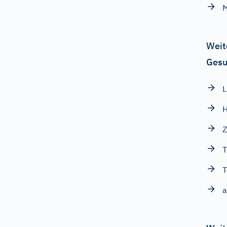
M
Weit
Gesu
L
H
Z
T
a