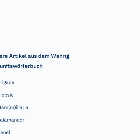
ere Artikel aus dem Wahrig
unftswörterbuch
rigade
iopsie
am(m)illaria
Salamander
anel