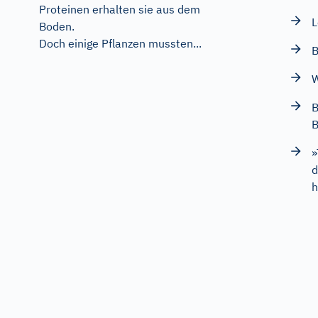
Proteinen erhalten sie aus dem
L
Boden.
Doch einige Pflanzen mussten...
B
W
B
B
»
d
h