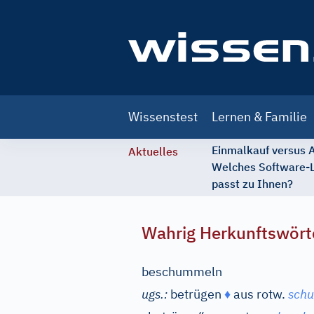
Main
Wissenstest
Lernen & Familie
navigation
Einmalkauf versus
Aktuelles
Welches Software-
passt zu Ihnen?
Wahrig Herkunftswört
beschummeln
ugs.:
betrügen
♦
aus
rotw.
schu