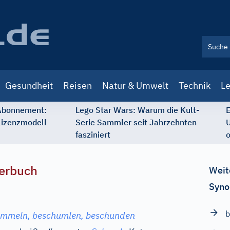
Gesundheit
Reisen
Natur & Umwelt
Technik
Le
 Abonnement:
Lego Star Wars: Warum die Kult-
E
Lizenzmodell
Serie Sammler seit Jahrzehnten
U
fasziniert
o
erbuch
Weit
Syno
b
mmeln, beschumlen, beschunden