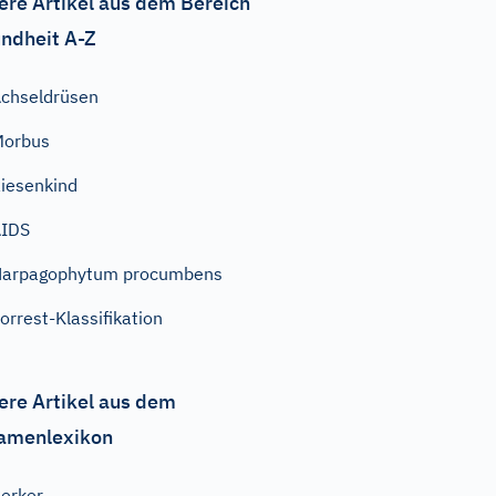
ere Artikel aus dem Bereich
ndheit A-Z
chseldrüsen
Morbus
iesenkind
AIDS
Harpagophytum procumbens
orrest-Klassifikation
ere Artikel aus dem
amenlexikon
erker