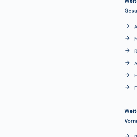
Weit
Gesu
A
R
F
Weit
Vorn
B