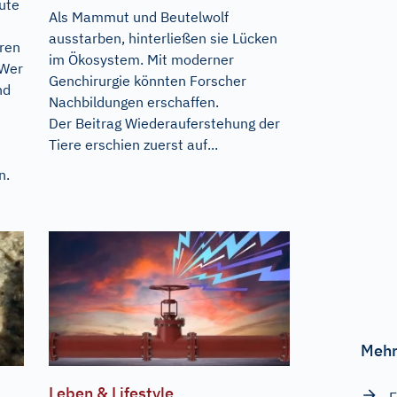
eute
Als Mammut und Beutelwolf
ausstarben, hinterließen sie Lücken
eren
im Ökosystem. Mit moderner
 Wer
Genchirurgie könnten Forscher
nd
Nachbildungen erschaffen.
Der Beitrag
Wiederauferstehung der
Tiere
erschien zuerst auf...
n.
Mehr
Leben & Lifestyle