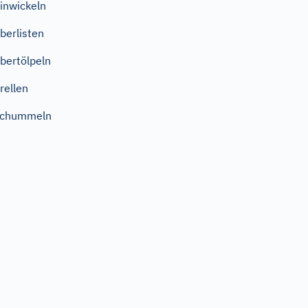
inwickeln
berlisten
bertölpeln
rellen
schummeln