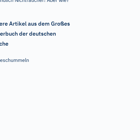
ndlich Nichtraucher! Aber wie?
ere Artikel aus dem Großes
erbuch der deutschen
che
beschummeln