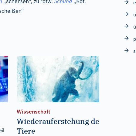
n
„scheißen“, zu
rotw.
Schund
„Kot,
e
escheißen“
ü
ü
p
Wissenschaft
Wiederauferstehung der
Tiere
il