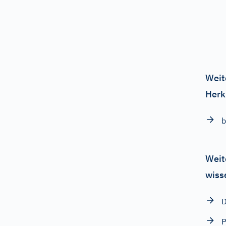
Weit
Herk
Weit
wiss
D
P