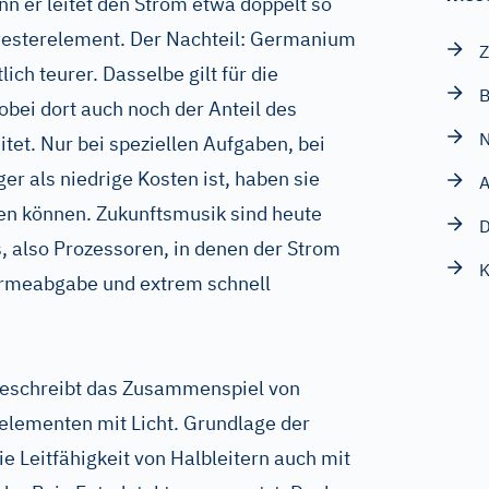
nn er leitet den Strom etwa doppelt so
hwesterelement. Der Nachteil: Germanium
Z
lich teurer. Dasselbe gilt für die
B
bei dort auch noch der Anteil des
N
tet. Nur bei speziellen Aufgaben, bei
r als niedrige Kosten ist, haben sie
A
fen können. Zukunftsmusik sind heute
D
, also Prozessoren, in denen der Strom
K
ärmeabgabe und extrem schnell
 beschreibt das Zusammenspiel von
elementen mit Licht. Grundlage der
ie Leitfähigkeit von Halbleitern auch mit