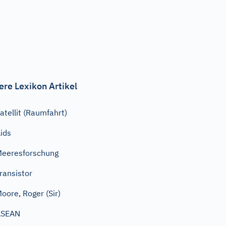
ere Lexikon Artikel
atellit (Raumfahrt)
ids
eeresforschung
ransistor
oore, Roger (Sir)
ASEAN