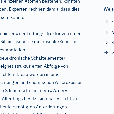
us einzelnen Atomen bestehen, könnten
rden. Experten rechnen damit, dass dies
Weit
l sein könnte.
1
3
pieren« der Leitungsstruktur von einer
e Siliciumscheibe mit anschließendem
4
standteilen.
2
roelektronische Schaltelemente)
eignet strukturierten Abfolge von
hichten. Diese werden in einer
lichtungen und chemischen Ätzprozessen
nen Siliciumscheibe, dem »Wafer«
 Allerdings besitzt sichtbares Licht viel
 heute benötigten Anforderungen.