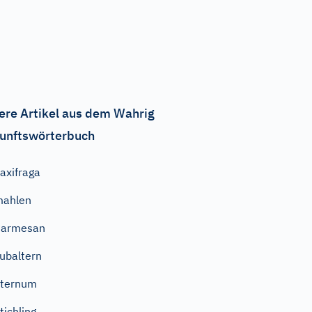
ere Artikel aus dem Wahrig
unftswörterbuch
axifraga
mahlen
Parmesan
ubaltern
Sternum
tichling