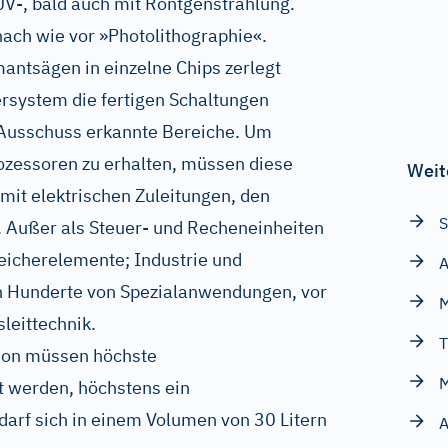
UV-, bald auch mit Röntgenstrahlung.
ach wie vor »Photolithographie«.
antsägen in einzelne Chips zerlegt
rsystem die fertigen Schaltungen
 Ausschuss erkannte Bereiche. Um
rozessoren zu erhalten, müssen diese
Weit
mit elektrischen Zuleitungen, den
S
 Außer als Steuer- und Recheneinheiten
eicherelemente; Industrie und
A
 Hunderte von Spezialanwendungen, vor
M
leittechnik.
T
tion müssen höchste
M
t werden, höchstens ein
arf sich in einem Volumen von 30 Litern