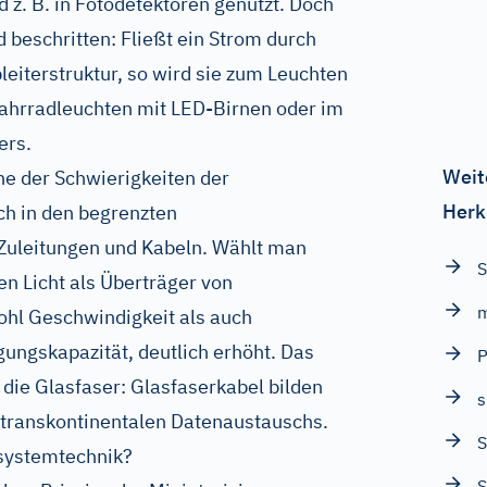
d z. B. in Fotodetektoren genutzt. Doch
beschritten: Fließt ein Strom durch
leiterstruktur, so wird sie zum Leuchten
Fahrradleuchten mit LED-Birnen oder im
ers.
Weit
ne der Schwierigkeiten der
Herk
ch in den begrenzten
Zuleitungen und Kabeln. Wählt man
S
en Licht als Überträger von
hl Geschwindigkeit als auch
gungskapazität, deutlich erhöht. Das
die Glasfaser: Glasfaserkabel bilden
s
 transkontinentalen Datenaustauschs.
systemtechnik?
S