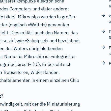
N
d äußerst komplexe elektronische
jedes Computers und vieler anderer
W
te bildet. Mikrochips werden in großer
w
er (englisch »Waffel«) genannten
D
tellt. Dies erklärt auch den Namen: das
R
t so viel wie »Schnipsel« und bezeichnet
E
n des Wafers übrig bleibenden
s
r Name für Mikrochip ist »integrierter
E
egrated circuit« (IC). Er bezieht sich
on Transistoren, Widerständen,
haltelementen in einem einzelnen Chip
z?
windigkeit, mit der die Miniaturisierung