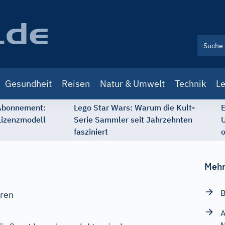
Gesundheit
Reisen
Natur & Umwelt
Technik
Le
 Abonnement:
Lego Star Wars: Warum die Kult-
E
Lizenzmodell
Serie Sammler seit Jahrzehnten
U
fasziniert
o
Mehr
B
oren
A