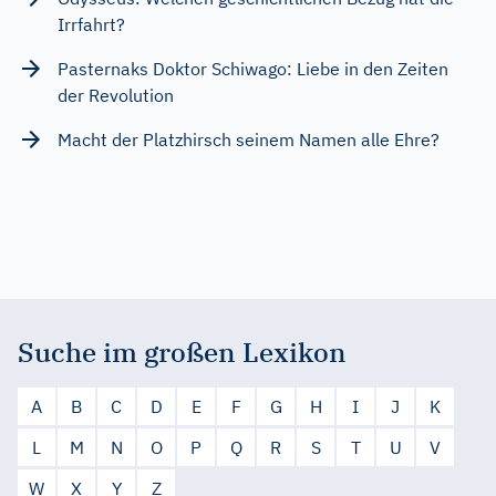
Irrfahrt?
Pasternaks Doktor Schiwago: Liebe in den Zeiten
der Revolution
Macht der Platzhirsch seinem Namen alle Ehre?
Suche im großen Lexikon
A
B
C
D
E
F
G
H
I
J
K
L
M
N
O
P
Q
R
S
T
U
V
W
X
Y
Z