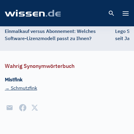
Open 
Einmalkauf versus Abonnement: Welches
Lego St
Software-Lizenzmodell passt zu Ihnen?
seit Jah
Wahrig Synonymwörterbuch
Mistfink
→ Schmutzfink