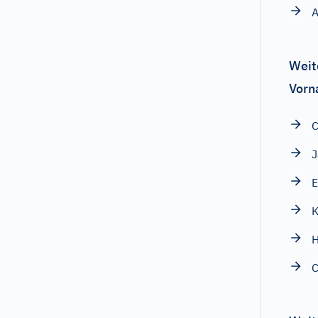
A
Weit
Vorn
C
J
E
K
H
C