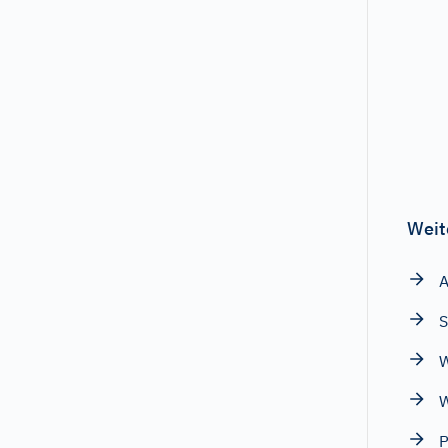
Weit
A
S
W
W
P