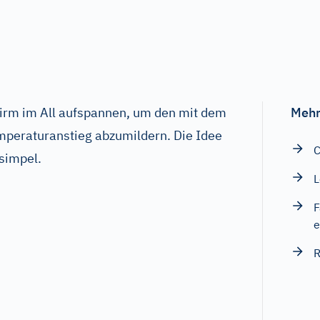
irm im All aufspannen, um den mit dem
Mehr
peraturanstieg abzumildern. Die Idee
C
 simpel.
L
F
e
R