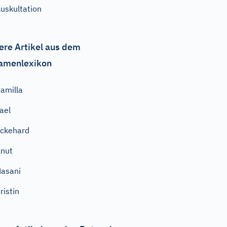
uskultation
ere Artikel aus dem
amenlexikon
amilla
ael
ckehard
nut
asani
ristin