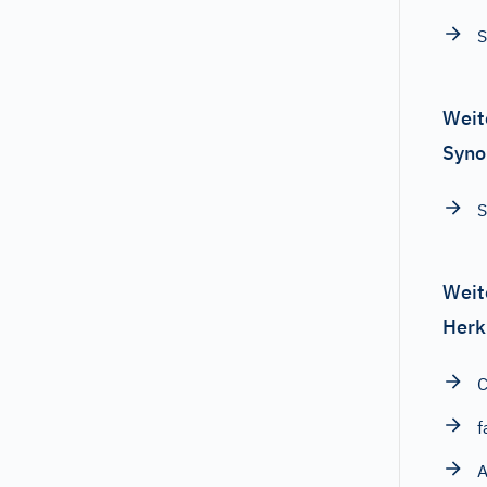
Weit
Syno
S
Weit
Herk
f
A