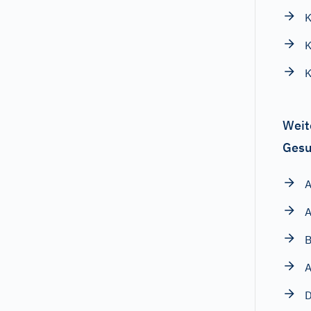
K
K
K
Weit
Gesu
A
B
A
D