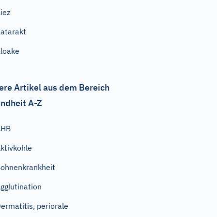
iez
atarakt
loake
ere Artikel aus dem Bereich
ndheit A-Z
AHB
ktivkohle
ohnenkrankheit
gglutination
ermatitis, periorale