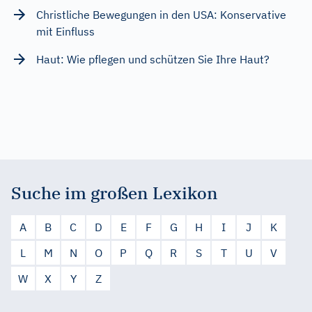
Christliche Bewegungen in den USA: Konservative
mit Einfluss
Haut: Wie pflegen und schützen Sie Ihre Haut?
Suche im großen Lexikon
A
B
C
D
E
F
G
H
I
J
K
L
M
N
O
P
Q
R
S
T
U
V
W
X
Y
Z