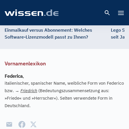
Open 
Einmalkauf versus Abonnement: Welches
Lego St
Software-Lizenzmodell passt zu Ihnen?
seit Jah
Vornamenlexikon
Federica
,
italienischer, spanischer Name, weibliche Form von Federico
bzw.
→
Friedrich
(Bedeutungszusammensetzung aus:
»Friede« und »Herrscher«). Selten verwendete Form in
Deutschland.